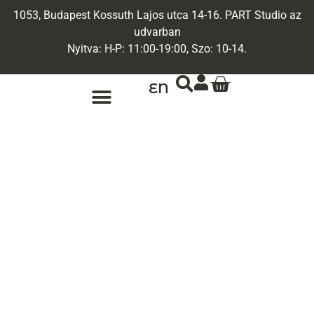
1053, Budapest Kossuth Lajos utca 14-16. PART Studio az
udvarban
Nyitva: H-P: 11:00-19:00, Szo: 10-14.
EN
ARANY ÉKSZEREK
EGYEDI ÉKSZEREK