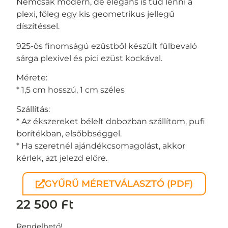
Nemcsak modern, de elegáns is tud lenni a
plexi, főleg egy kis geometrikus jellegű
díszítéssel.
925-ös finomságú ezüstből készült fülbevaló
sárga plexivel és pici ezüst kockával.
Mérete:
* 1,5 cm hosszú, 1 cm széles
Szállítás:
* Az ékszereket bélelt dobozban szállítom, pufi
borítékban, elsőbbséggel.
* Ha szeretnél ajándékcsomagolást, akkor
kérlek, azt jelezd előre.
GYŰRŰ MÉRETVÁLASZTÓ (PDF)
22 500
Ft
Rendelhető!