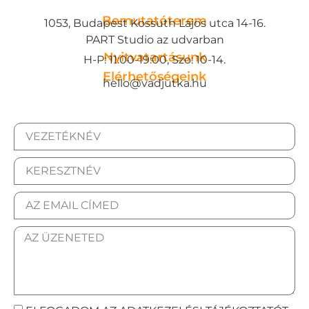
Bemutatóterem
1053, Budapest Kossuth Lajos utca 14-16.
PART Studio az udvarban
Nyitvatartásunk
H-P: 11:00-19:00, Szo: 10-14.
Elérhetőségeink
hello@vadjutka.hu