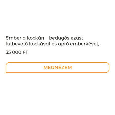
Ember a kockán – bedugós ezüst
fülbevaló kockával és apró emberkével,
design ékszer
35 000 FT
MEGNÉZEM