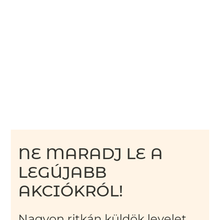
NE MARADJ LE A
LEGÚJABB
AKCIÓKRÓL!
Nagyon ritkán küldök levelet,