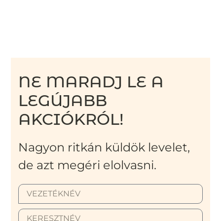
NE MARADJ LE A
LEGÚJABB
AKCIÓKRÓL!
Nagyon ritkán küldök levelet,
de azt megéri elolvasni.