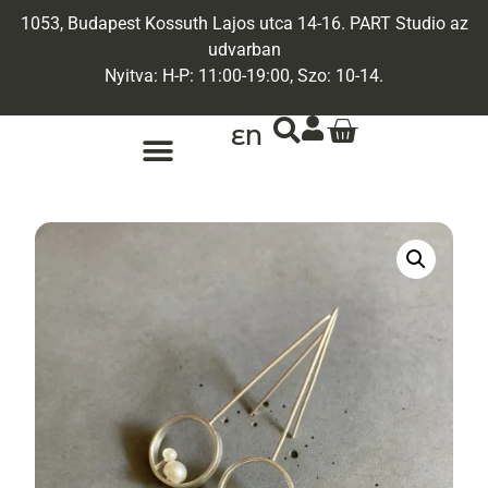
1053, Budapest Kossuth Lajos utca 14-16. PART Studio az
udvarban
Nyitva: H-P: 11:00-19:00, Szo: 10-14.
EN
ARANY ÉKSZEREK
EGYEDI ÉKSZEREK