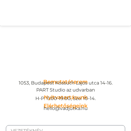
Bemutatóterem
1053, Budapest Kossuth Lajos utca 14-16.
PART Studio az udvarban
Nyitvatartásunk
H-P: 11:00-19:00, Szo: 10-14.
Elérhetőségeink
hello@vadjutka.hu