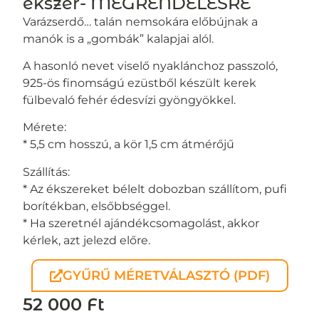
ékszer- MEGRENDELÉSRE
Varázserdő… talán nemsokára előbújnak a
manók is a „gombák” kalapjai alól.
A hasonló nevet viselő nyaklánchoz passzoló,
925-ös finomságú ezüstből készült kerek
fülbevaló fehér édesvízi gyöngyökkel.
Mérete:
* 5,5 cm hosszú, a kör 1,5 cm átmérőjű
Szállítás:
* Az ékszereket bélelt dobozban szállítom, pufi
borítékban, elsőbbséggel.
* Ha szeretnél ajándékcsomagolást, akkor
kérlek, azt jelezd előre.
GYŰRŰ MÉRETVÁLASZTÓ (PDF)
52 000
Ft