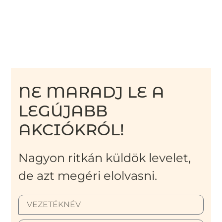
NE MARADJ LE A
LEGÚJABB
AKCIÓKRÓL!
Nagyon ritkán küldök levelet,
de azt megéri elolvasni.