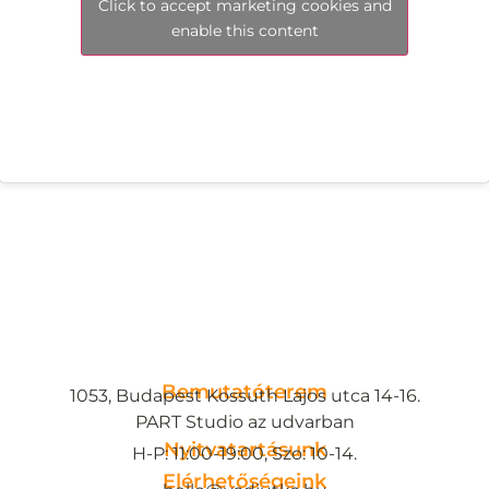
Click to accept marketing cookies and
enable this content
Bemutatóterem
1053, Budapest Kossuth Lajos utca 14-16.
PART Studio az udvarban
Nyitvatartásunk
H-P: 11:00-19:00, Szo: 10-14.
Elérhetőségeink