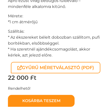
Apró ezüst virág bedugós fülbevaló –
mindenféle alkalomra kitűnő.
Mérete:
*1 cm átmérőjű
Szállítás:
* Az ékszereket bélelt dobozban szállítom, pufi
borítékban, elsőbbséggel.
* Ha szeretnél ajándékcsomagolást, akkor
kérlek, azt jelezd előre.
GYŰRŰ MÉRETVÁLASZTÓ (PDF)
22 000
Ft
Rendelhető!
KOSÁRBA TESZEM