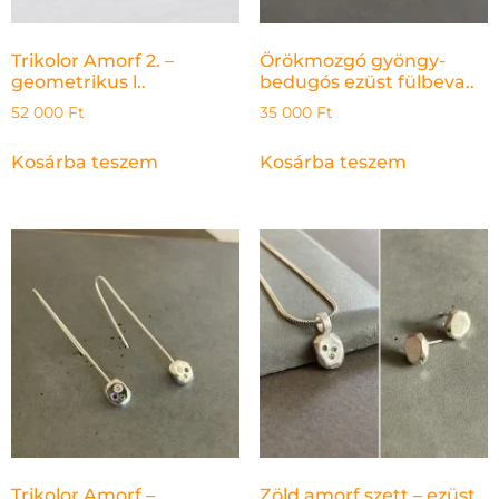
Trikolor Amorf 2. –
Örökmozgó gyöngy-
geometrikus l..
bedugós ezüst fülbeva..
52 000
Ft
35 000
Ft
Kosárba teszem
Kosárba teszem
Trikolor Amorf –
Zöld amorf szett – ezüst