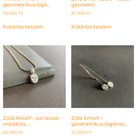
geometrikus lógó..
geometri..
52 000
Ft
81 000
Ft
Kosárba teszem
Kosárba teszem
Zöld Amorf – pici ezüst
Zöld Amorf –
medál és ..
geometrikus lógós ez..
52 000
Ft
52 000
Ft