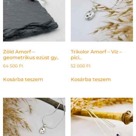
Zöld Amorf –
Trikolor Amorf – Víz –
geometrikus ezüst gy..
pici..
64 500
Ft
52 000
Ft
Kosárba teszem
Kosárba teszem