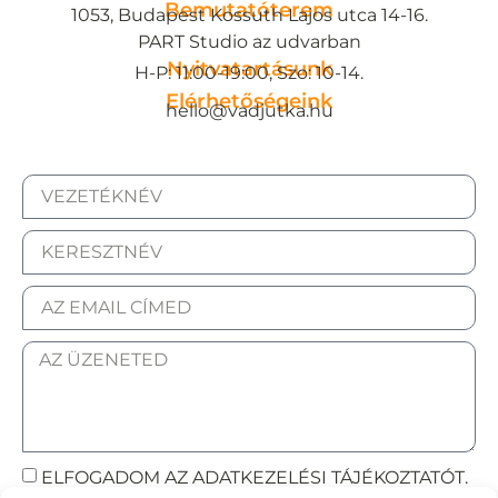
Bemutatóterem
1053, Budapest Kossuth Lajos utca 14-16.
PART Studio az udvarban
Nyitvatartásunk
H-P: 11:00-19:00, Szo: 10-14.
Elérhetőségeink
hello@vadjutka.hu
ELFOGADOM AZ ADATKEZELÉSI TÁJÉKOZTATÓT.