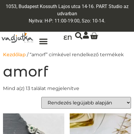
1053, Budapest Kossuth Lajos utca 14-16. PART Studio az
udvarban
Nyitva: H-P: 11:00-19:00, Szo: 10-14.
EN
ARANY ÉKSZEREK
EGYEDI ÉKSZEREK
Kezdőlap
/ “amorf” címkével rendelkező termékek
amorf
Mind a(z) 13 találat megjelenítve