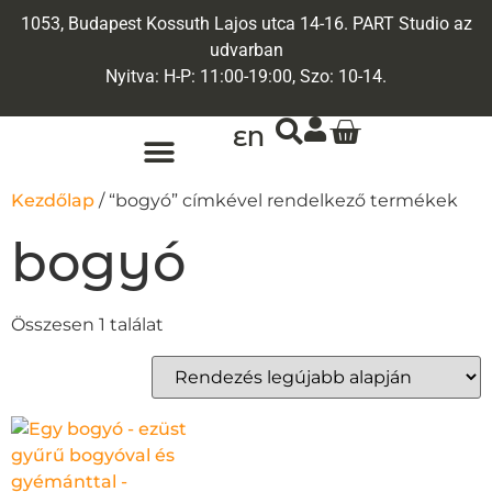
1053, Budapest Kossuth Lajos utca 14-16. PART Studio az
udvarban
Nyitva: H-P: 11:00-19:00, Szo: 10-14.
EN
ARANY ÉKSZEREK
EGYEDI ÉKSZEREK
Kezdőlap
/ “bogyó” címkével rendelkező termékek
bogyó
Összesen 1 találat