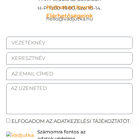
Nyitvatartásunk
H-P: 11:00-19:00, Szo: 10-14.
Elérhetőségeink
hello@vadjutka.hu
ELFOGADOM AZ ADATKEZELÉSI TÁJÉKOZTATÓT.
Számomra fontos az
Elküldöm
adatok védelme.