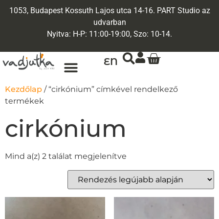
1053, Budapest Kossuth Lajos utca 14-16. PART Studio az
udvarban
Nyitva: H-P: 11:00-19:00, Szo: 10-14.
EN
ARANY ÉKSZEREK
EGYEDI ÉKSZEREK
Kezdőlap
/ “cirkónium” címkével rendelkező
termékek
cirkónium
Mind a(z) 2 találat megjelenítve