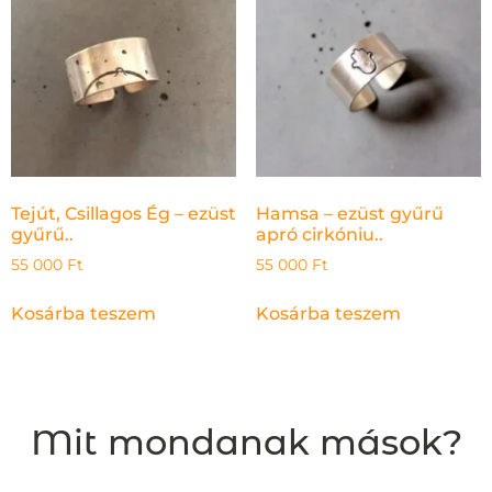
Tejút, Csillagos Ég – ezüst
Hamsa – ezüst gyűrű
gyűrű..
apró cirkóniu..
55 000
Ft
55 000
Ft
Kosárba teszem
Kosárba teszem
Mit mondanak mások?