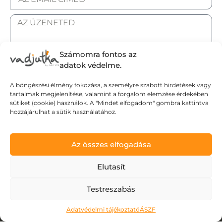
Számomra fontos az
adatok védelme.
ELFOGADOM AZ ADATKEZELÉSI TÁJÉKOZTATÓT.
A böngészési élmény fokozása, a személyre szabott hirdetések vagy
tartalmak megjelenítése, valamint a forgalom elemzése érdekében
Elküldöm
sütiket (cookie) használok. A "Mindet elfogadom" gombra kattintva
hozzájárulhat a sütik használatához.
Adatvédelmi tájékoztató
Az összes elfogadása
Általános Szerződési Feltételek
Szállítási Feltételek
Elutasít
© Wild Judit. Minden jog fenntartva.
Testreszabás
Adatvédelmi tájékoztató
ÁSZF
Design & Development by
Mészáros Gábor