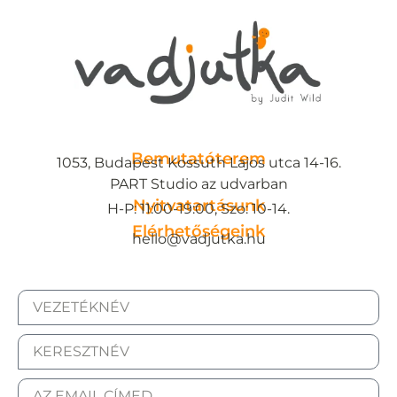
Bemutatóterem
1053, Budapest Kossuth Lajos utca 14-16.
PART Studio az udvarban
Nyitvatartásunk
H-P: 11:00-19:00, Szo: 10-14.
Elérhetőségeink
hello@vadjutka.hu