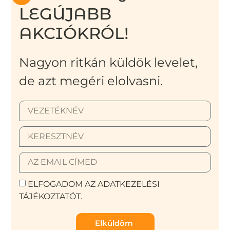
LEGÚJABB
AKCIÓKRÓL!
Nagyon ritkán küldök levelet,
de azt megéri elolvasni.
ELFOGADOM AZ ADATKEZELÉSI
TÁJÉKOZTATÓT.
Elküldöm