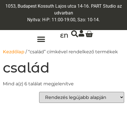
1053, Budapest Kossuth Lajos utca 14-16. PART Studio az
udvarban
Nyitva: H-P: 11:00-19:00, Szo: 10-14.
EN
ARANY ÉKSZEREK
EGYEDI ÉKSZEREK
Kezdőlap
/ “család” címkével rendelkező termékek
család
Mind a(z) 6 találat megjelenítve