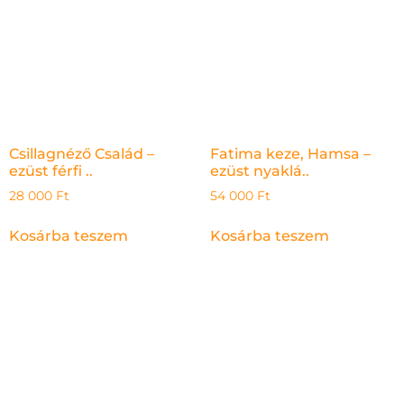
Csillagnéző Család –
Fatima keze, Hamsa –
ezüst férfi ..
ezüst nyaklá..
28 000
Ft
54 000
Ft
Kosárba teszem
Kosárba teszem