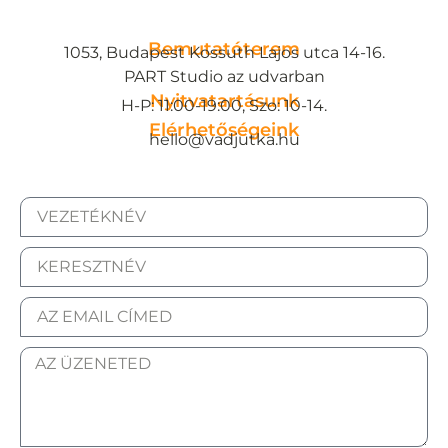
Bemutatóterem
1053, Budapest Kossuth Lajos utca 14-16.
PART Studio az udvarban
Nyitvatartásunk
H-P: 11:00-19:00, Szo: 10-14.
Elérhetőségeink
hello@vadjutka.hu