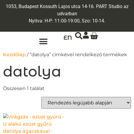
1053, Budapest Kossuth Lajos utca 14-16. PART Studio az
udvarban
Nyitva: H-P: 11:00-19:00, Szo: 10-14.
EN
ARANY ÉKSZEREK
EGYEDI ÉKSZEREK
Kezdőlap
/ “datolya” címkével rendelkező termékek
datolya
Összesen 1 találat