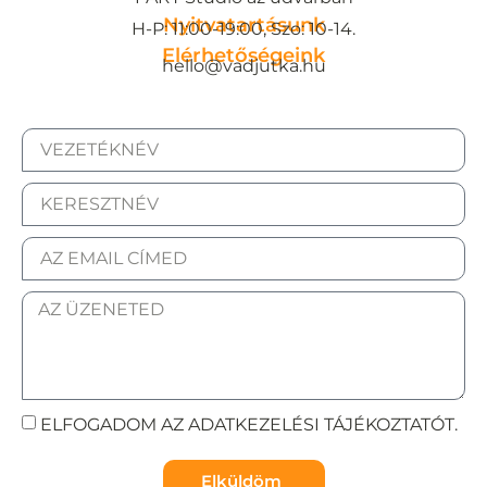
Nyitvatartásunk
H-P: 11:00-19:00, Szo: 10-14.
Elérhetőségeink
hello@vadjutka.hu
ELFOGADOM AZ ADATKEZELÉSI TÁJÉKOZTATÓT.
Elküldöm