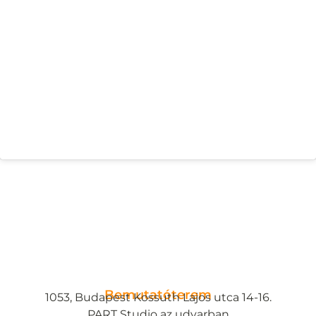
Bemutatóterem
1053, Budapest Kossuth Lajos utca 14-16.
PART Studio az udvarban