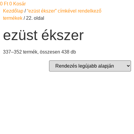
0
Ft
0
Kosár
Kezdőlap
/
“ezüst ékszer” címkével rendelkező
termékek
/ 22. oldal
ezüst ékszer
Sorted
337–352 termék, összesen 438 db
by
latest