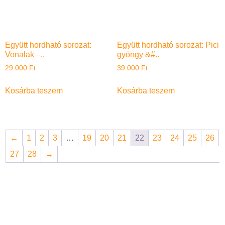
Együtt hordható sorozat:
Együtt hordható sorozat: Pici
Vonalak –..
gyöngy &#..
29 000
Ft
39 000
Ft
Kosárba teszem
Kosárba teszem
←
1
2
3
…
19
20
21
22
23
24
25
26
27
28
→