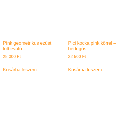
Pink geometrikus ezüst
Pici kocka pink körrel –
fülbevaló –..
bedugós ..
28 000
Ft
22 500
Ft
Kosárba teszem
Kosárba teszem