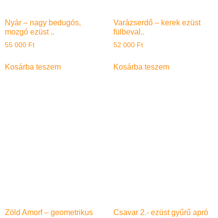
Nyár – nagy bedugós,
Varázserdő – kerek ezüst
mozgó ezüst ..
fülbeval..
55 000
Ft
52 000
Ft
Kosárba teszem
Kosárba teszem
Zöld Amorf – geometrikus
Csavar 2.- ezüst gyűrű apró