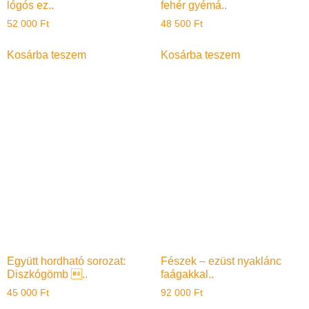
lógós ez..
fehér gyémá..
52 000
Ft
48 500
Ft
Kosárba teszem
Kosárba teszem
Együtt hordható sorozat:
Fészek – ezüst nyaklánc
Diszkógömb ..
faágakkal..
45 000
Ft
92 000
Ft