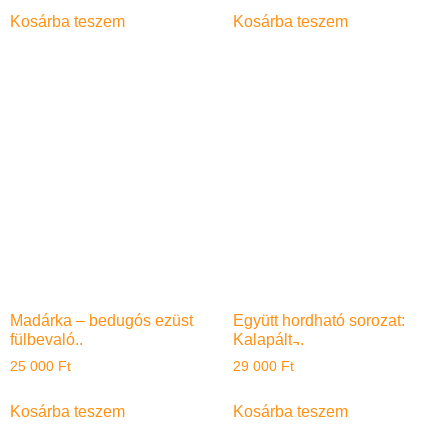
Kosárba teszem
Kosárba teszem
Madárka – bedugós ezüst
Együtt hordható sorozat:
fülbevaló..
Kalapált ̵..
25 000
Ft
29 000
Ft
Kosárba teszem
Kosárba teszem