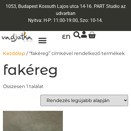
1053, Budapest Kossuth Lajos utca 14-16. PART Studio az
udvarban
Nyitva: H-P: 11:00-19:00, Szo: 10-14.
EN
Kezdőlap
/ “fakéreg” címkével rendelkező termékek
fakéreg
Összesen 1 találat