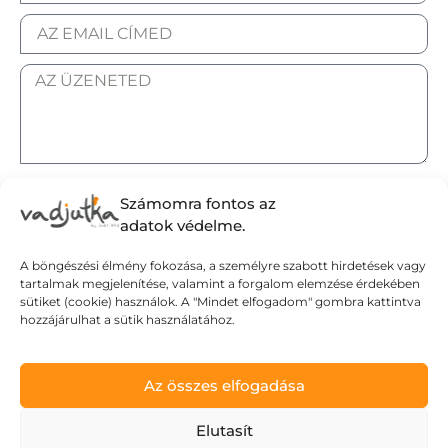
ELFOGADOM AZ ADATKEZELÉSI TÁJÉKOZTATÓT.
Számomra fontos az
adatok védelme.
A böngészési élmény fokozása, a személyre szabott hirdetések vagy
tartalmak megjelenítése, valamint a forgalom elemzése érdekében
Elküldöm
sütiket (cookie) használok. A "Mindet elfogadom" gombra kattintva
hozzájárulhat a sütik használatához.
Adatvédelmi tájékoztató
Az összes elfogadása
Általános Szerződési Feltételek
Szállítási Feltételek
Elutasít