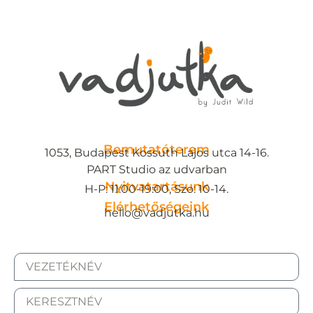
Bemutatóterem
1053, Budapest Kossuth Lajos utca 14-16.
PART Studio az udvarban
Nyitvatartásunk
H-P: 11:00-19:00, Szo: 10-14.
Elérhetőségeink
hello@vadjutka.hu