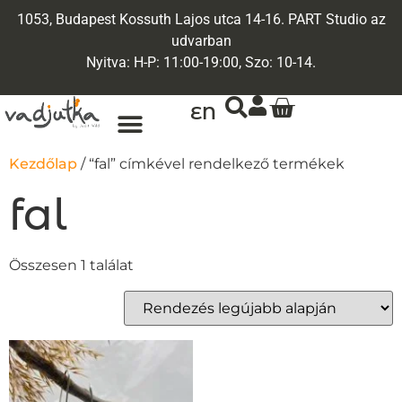
1053, Budapest Kossuth Lajos utca 14-16. PART Studio az
udvarban
Nyitva: H-P: 11:00-19:00, Szo: 10-14.
EN
ARANY ÉKSZEREK
EGYEDI ÉKSZEREK
Kezdőlap
/ “fal” címkével rendelkező termékek
fal
Összesen 1 találat