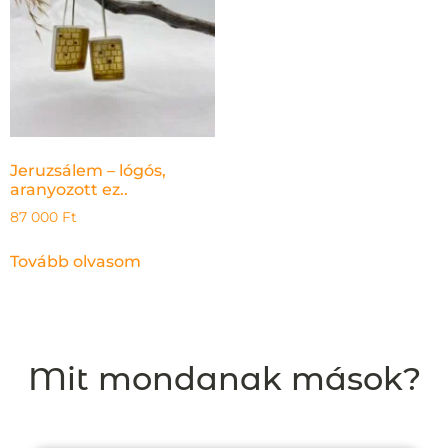
Jeruzsálem – lógós,
aranyozott ez..
87 000
Ft
Tovább olvasom
Mit mondanak mások?