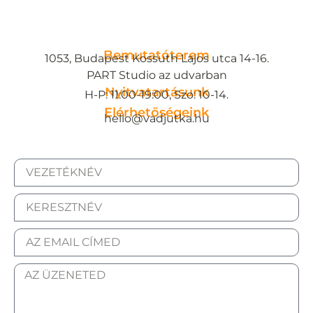
Bemutatóterem
1053, Budapest Kossuth Lajos utca 14-16.
PART Studio az udvarban
Nyitvatartásunk
H-P: 11:00-19:00, Szo: 10-14.
Elérhetőségeink
hello@vadjutka.hu