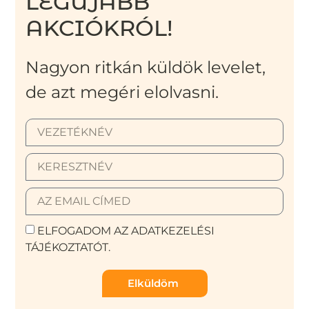
LEGÚJABB
AKCIÓKRÓL!
Nagyon ritkán küldök levelet,
de azt megéri elolvasni.
ELFOGADOM AZ ADATKEZELÉSI
TÁJÉKOZTATÓT.
Elküldöm