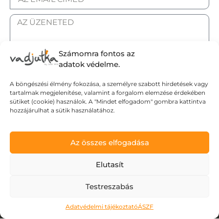
Számomra fontos az
adatok védelme.
ELFOGADOM AZ ADATKEZELÉSI TÁJÉKOZTATÓT.
A böngészési élmény fokozása, a személyre szabott hirdetések vagy
tartalmak megjelenítése, valamint a forgalom elemzése érdekében
Elküldöm
sütiket (cookie) használok. A "Mindet elfogadom" gombra kattintva
hozzájárulhat a sütik használatához.
Adatvédelmi tájékoztató
Az összes elfogadása
Általános Szerződési Feltételek
Szállítási Feltételek
Elutasít
© Wild Judit. Minden jog fenntartva.
Testreszabás
Adatvédelmi tájékoztató
ÁSZF
Design & Development by
Mészáros Gábor