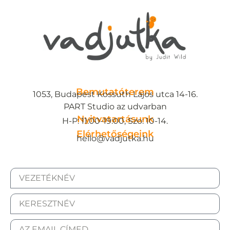
Bemutatóterem
1053, Budapest Kossuth Lajos utca 14-16.
PART Studio az udvarban
Nyitvatartásunk
H-P: 11:00-19:00, Szo: 10-14.
Elérhetőségeink
hello@vadjutka.hu