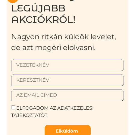
LEGÚJABB
AKCIÓKRÓL!
Nagyon ritkán küldök levelet,
de azt megéri elolvasni.
ELFOGADOM AZ ADATKEZELÉSI
TÁJÉKOZTATÓT.
Elküldöm