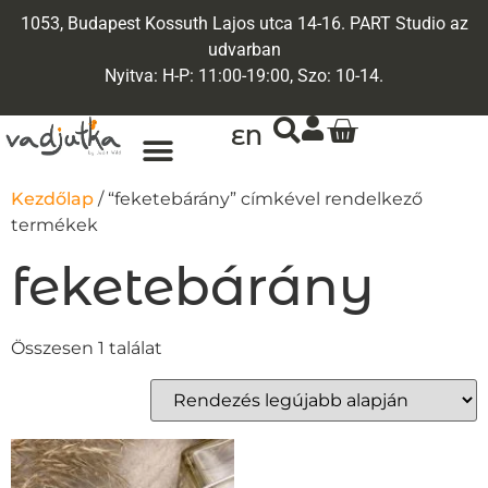
1053, Budapest Kossuth Lajos utca 14-16. PART Studio az
udvarban
Nyitva: H-P: 11:00-19:00, Szo: 10-14.
EN
ARANY ÉKSZEREK
EGYEDI ÉKSZEREK
Kezdőlap
/ “feketebárány” címkével rendelkező
termékek
feketebárány
Összesen 1 találat