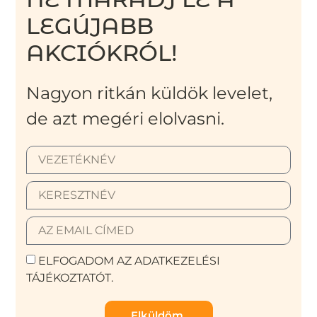
LEGÚJABB
AKCIÓKRÓL!
Nagyon ritkán küldök levelet,
de azt megéri elolvasni.
ELFOGADOM AZ ADATKEZELÉSI
TÁJÉKOZTATÓT.
Elküldöm