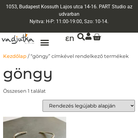
1053, Budapest Kossuth Lajos utca 14-16. PART Studio az
udvarban
Nyitva: H-P: 11:00-19:00, Szo: 10-14.
EN
ARANY ÉKSZEREK
EGYEDI ÉKSZEREK
Kezdőlap
/ “göngy” címkével rendelkező termékek
göngy
Összesen 1 találat