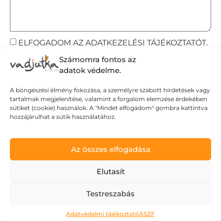
ELFOGADOM AZ ADATKEZELÉSI TÁJÉKOZTATÓT.
Számomra fontos az
Elküldöm
adatok védelme.
A böngészési élmény fokozása, a személyre szabott hirdetések vagy
tartalmak megjelenítése, valamint a forgalom elemzése érdekében
Adatvédelmi tájékoztató
sütiket (cookie) használok. A "Mindet elfogadom" gombra kattintva
hozzájárulhat a sütik használatához.
Általános Szerződési Feltételek
Szállítási Feltételek
© Wild Judit. Minden jog fenntartva.
Az összes elfogadása
Elutasít
Design & Development by
Mészáros Gábor
Testreszabás
Adatvédelmi tájékoztató
ÁSZF