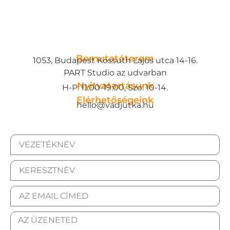
Bemutatóterem
1053, Budapest Kossuth Lajos utca 14-16.
PART Studio az udvarban
Nyitvatartásunk
H-P: 11:00-19:00, Szo: 10-14.
Elérhetőségeink
hello@vadjutka.hu