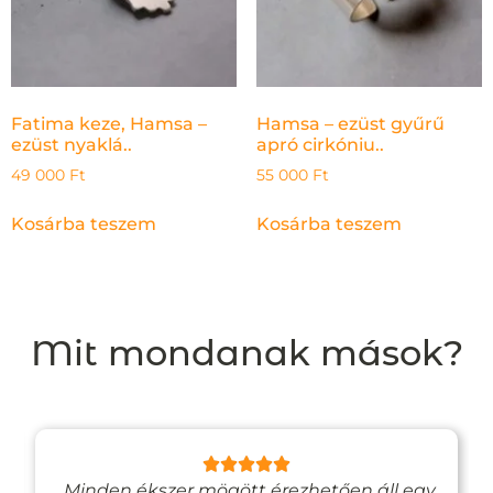
Fatima keze, Hamsa –
Hamsa – ezüst gyűrű
ezüst nyaklá..
apró cirkóniu..
49 000
Ft
55 000
Ft
Kosárba teszem
Kosárba teszem
Mit mondanak mások?
„Minden ékszer mögött érezhetően áll egy