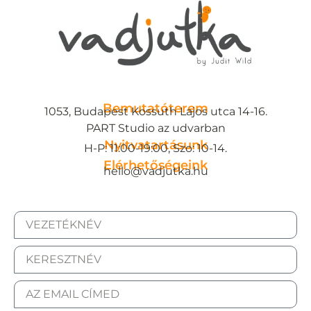
Bemutatóterem
1053, Budapest Kossuth Lajos utca 14-16.
PART Studio az udvarban
Nyitvatartásunk
H-P: 11:00-19:00, Szo: 10-14.
Elérhetőségeink
hello@vadjutka.hu