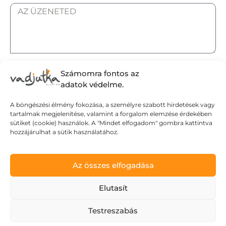
ELFOGADOM AZ ADATKEZELÉSI TÁJÉKOZTATÓT.
Számomra fontos az
adatok védelme.
A böngészési élmény fokozása, a személyre szabott hirdetések vagy
tartalmak megjelenítése, valamint a forgalom elemzése érdekében
Elküldöm
sütiket (cookie) használok. A "Mindet elfogadom" gombra kattintva
hozzájárulhat a sütik használatához.
Adatvédelmi tájékoztató
Az összes elfogadása
Általános Szerződési Feltételek
Szállítási Feltételek
Elutasít
© Wild Judit. Minden jog fenntartva.
Testreszabás