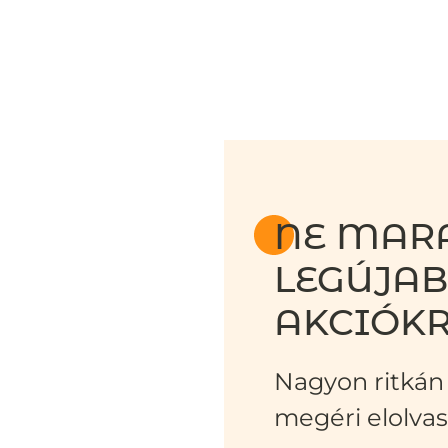
NE MARA
LEGÚJA
AKCIÓKR
Nagyon ritkán 
megéri elolvas