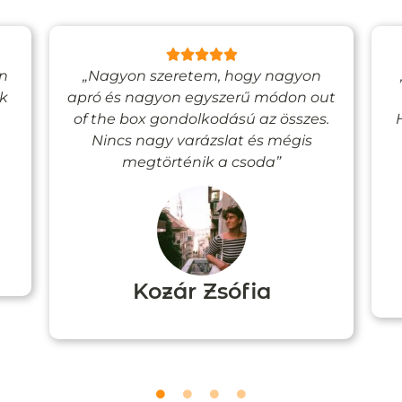
en
„Nagyon szeretem, hogy nagyon
ak
apró és nagyon egyszerű módon out
of the box gondolkodású az összes.
Nincs nagy varázslat és mégis
megtörténik a csoda”
Kozár Zsófia