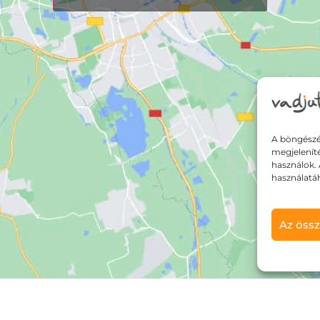
A böngészé
megjelenít
használok. 
használatá
Az össz