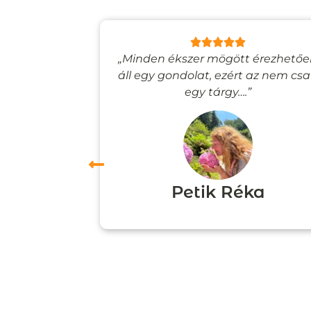
lyan, mintha
„Minden ékszer mögött érezhető
esevilágba
áll egy gondolat, ezért az nem cs
”
egy tárgy….”
ori
Petik Réka