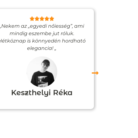
„Nekem az „egyedi nőiesség”, ami
„Egy bizto
mindig eszembe jut róluk.
Vadjutk
Hétköznap is könnyedén hordható
felfigyelne
elegancia! „
Keszthelyi Réka
Boz