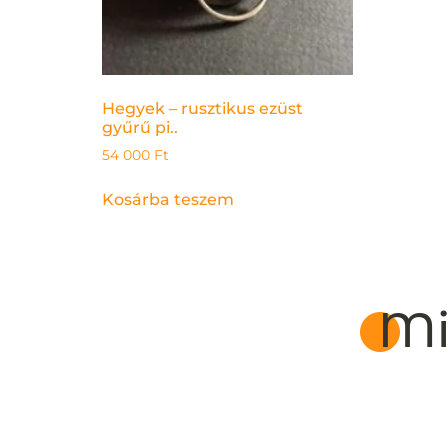
Hegyek – rusztikus ezüst
gyűrű pi..
54 000
Ft
Kosárba teszem
Mi