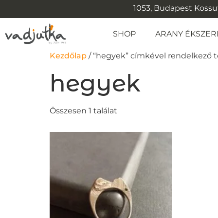
1053, Budapest Kossuth
SHOP
ARANY ÉKSZER
Kezdőlap
/ “hegyek” címkével rendelkező
hegyek
Összesen 1 találat