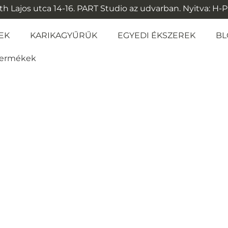
 Lajos utca 14-16. PART Studio az udvarban. Nyitva: H-P: 1
EK
KARIKAGYŰRŰK
EGYEDI ÉKSZEREK
BL
 termékek