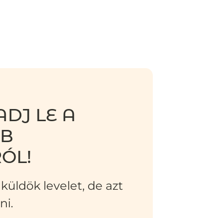
DJ LE A
BB
ÓL!
küldök levelet, de azt
ni.