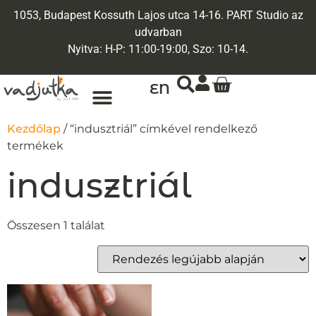
1053, Budapest Kossuth Lajos utca 14-16. PART Studio az
udvarban
Nyitva: H-P: 11:00-19:00, Szo: 10-14.
EN
ARANY ÉKSZEREK
EGYEDI ÉKSZEREK
Kezdőlap
/ “indusztriál” címkével rendelkező
termékek
indusztriál
Összesen 1 találat