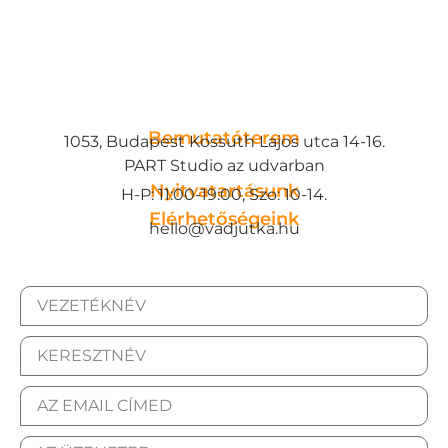
Bemutatóterem
1053, Budapest Kossuth Lajos utca 14-16.
PART Studio az udvarban
Nyitvatartásunk
H-P: 11:00-19:00, Szo: 10-14.
Elérhetőségeink
hello@vadjutka.hu