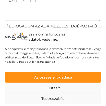
ELFOGADOM AZ ADATKEZELÉSI TÁJÉKOZTATÓT.
Számomra fontos az
Elküldöm
adatok védelme.
A böngészési élmény fokozása, a személyre szabott hirdetések vagy
tartalmak megjelenítése, valamint a forgalom elemzése érdekében
Adatvédelmi tájékoztató
sütiket (cookie) használok. A "Mindet elfogadom" gombra kattintva
hozzájárulhat a sütik használatához.
Általános Szerződési Feltételek
Szállítási Feltételek
© Wild Judit. Minden jog fenntartva.
Az összes elfogadása
Elutasít
Design & Development by
Mészáros Gábor
Testreszabás