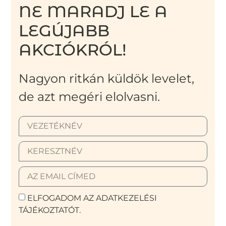
NE MARADJ LE A
LEGÚJABB
AKCIÓKRÓL!
Nagyon ritkán küldök levelet,
de azt megéri elolvasni.
ELFOGADOM AZ ADATKEZELÉSI
TÁJÉKOZTATÓT.