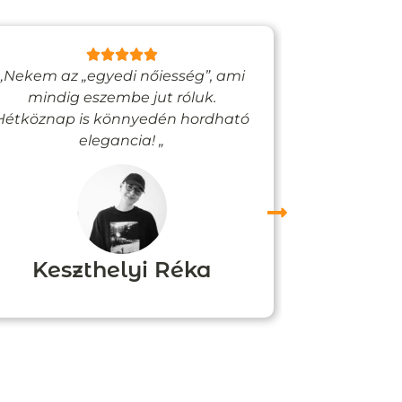
„Nekem az „egyedi nőiesség”, ami
„Egy bizto
mindig eszembe jut róluk.
Vadjutk
Hétköznap is könnyedén hordható
felfigyelne
elegancia! „
Keszthelyi Réka
Boz