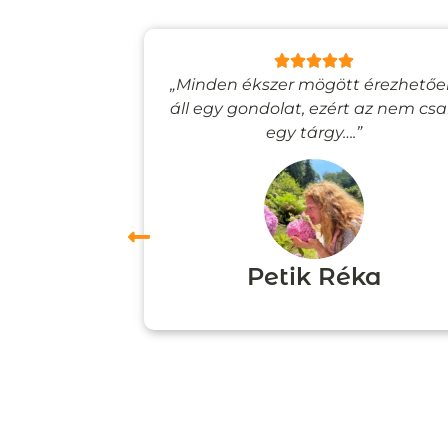
lyan, mintha
„Minden ékszer mögött érezhető
esevilágba
áll egy gondolat, ezért az nem cs
”
egy tárgy….”
ori
Petik Réka