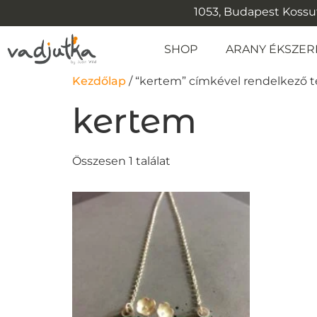
1053, Budapest Kossuth
SHOP
ARANY ÉKSZER
Kezdőlap
/ “kertem” címkével rendelkező
kertem
Összesen 1 találat