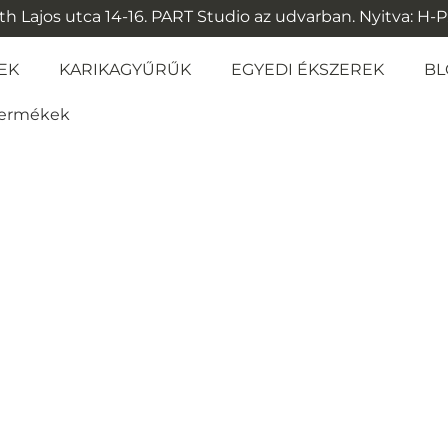
 Lajos utca 14-16. PART Studio az udvarban. Nyitva: H-P: 1
EK
KARIKAGYŰRŰK
EGYEDI ÉKSZEREK
BL
 termékek