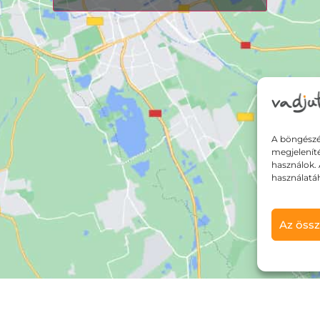
A böngészé
megjelenít
használok. 
használatá
Az össz