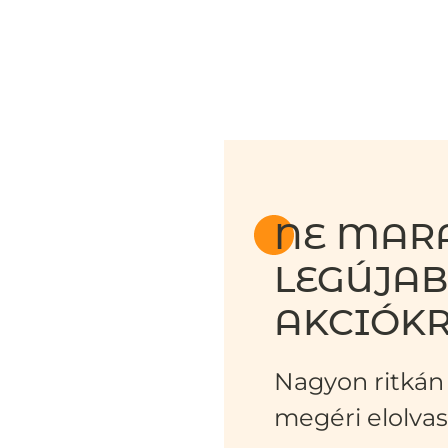
NE MARA
LEGÚJA
AKCIÓKR
Nagyon ritkán 
megéri elolvas