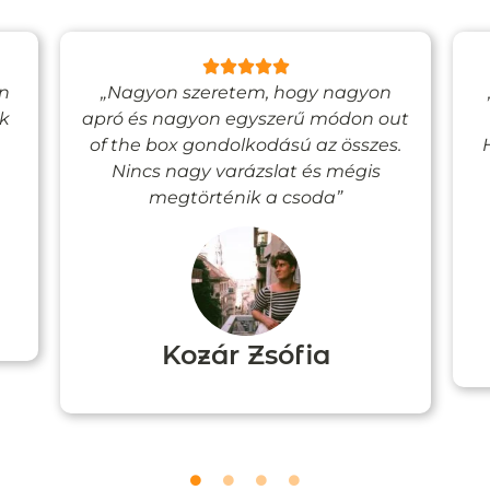
en
„Nagyon szeretem, hogy nagyon
ak
apró és nagyon egyszerű módon out
of the box gondolkodású az összes.
Nincs nagy varázslat és mégis
megtörténik a csoda”
Kozár Zsófia