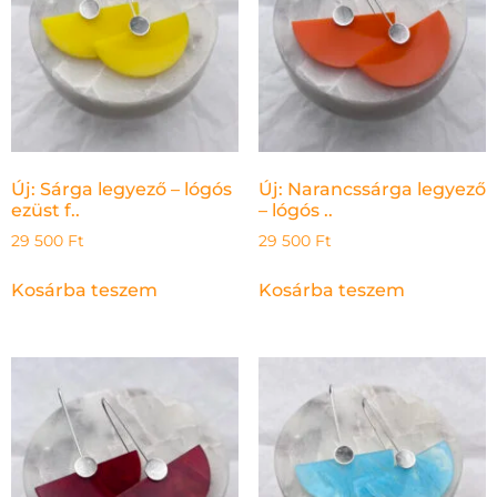
Új: Sárga legyező – lógós
Új: Narancssárga legyező
ezüst f..
– lógós ..
29 500
Ft
29 500
Ft
Kosárba teszem
Kosárba teszem