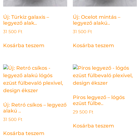
Új: Türkiz galaxis –
Új: Ocelot mintás –
legyező alak..
legyező alakú..
31 500
Ft
31 500
Ft
Kosárba teszem
Kosárba teszem
Piros legyező – lógós
ezüst fülbe..
Új: Retró csíkos – legyező
alakú ..
29 500
Ft
31 500
Ft
Kosárba teszem
Kosárba teszem