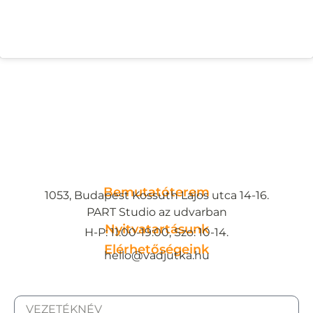
Bemutatóterem
1053, Budapest Kossuth Lajos utca 14-16.
PART Studio az udvarban
Nyitvatartásunk
H-P: 11:00-19:00, Szo: 10-14.
Elérhetőségeink
hello@vadjutka.hu