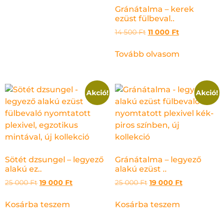
Gránátalma – kerek
ezüst fülbeval..
14 500
Ft
11 000
Ft
Tovább olvasom
Akció!
Akció!
Sötét dzsungel – legyező
Gránátalma – legyező
alakú ez..
alakú ezüst ..
25 000
Ft
19 000
Ft
25 000
Ft
19 000
Ft
Kosárba teszem
Kosárba teszem