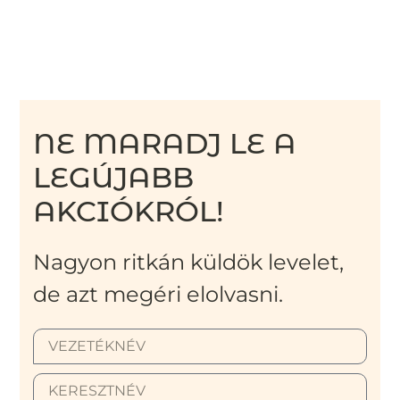
NE MARADJ LE A
LEGÚJABB
AKCIÓKRÓL!
Nagyon ritkán küldök levelet,
de azt megéri elolvasni.