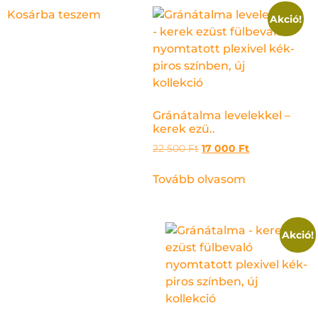
Kosárba teszem
Akció!
Gránátalma levelekkel –
kerek ezü..
22 500
Ft
17 000
Ft
Tovább olvasom
Akció!