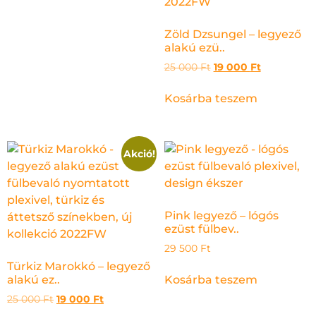
Zöld Dzsungel – legyező
alakú ezü..
25 000
Ft
19 000
Ft
Kosárba teszem
Akció!
Pink legyező – lógós
ezüst fülbev..
29 500
Ft
Türkiz Marokkó – legyező
Kosárba teszem
alakú ez..
25 000
Ft
19 000
Ft