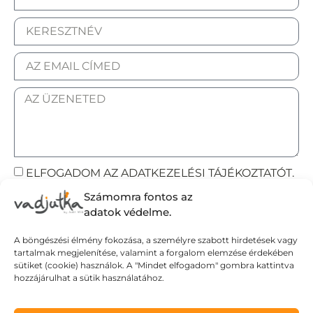
ELFOGADOM AZ ADATKEZELÉSI TÁJÉKOZTATÓT.
Számomra fontos az
Elküldöm
adatok védelme.
A böngészési élmény fokozása, a személyre szabott hirdetések vagy
tartalmak megjelenítése, valamint a forgalom elemzése érdekében
Adatvédelmi tájékoztató
sütiket (cookie) használok. A "Mindet elfogadom" gombra kattintva
hozzájárulhat a sütik használatához.
Általános Szerződési Feltételek
Szállítási Feltételek