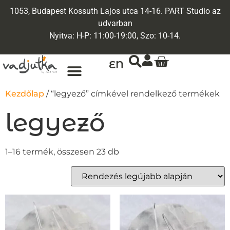
1053, Budapest Kossuth Lajos utca 14-16. PART Studio az
udvarban
Nyitva: H-P: 11:00-19:00, Szo: 10-14.
EN
ARANY ÉKSZEREK
EGYEDI ÉKSZEREK
Kezdőlap
/ “legyező” címkével rendelkező termékek
legyező
1–16 termék, összesen 23 db