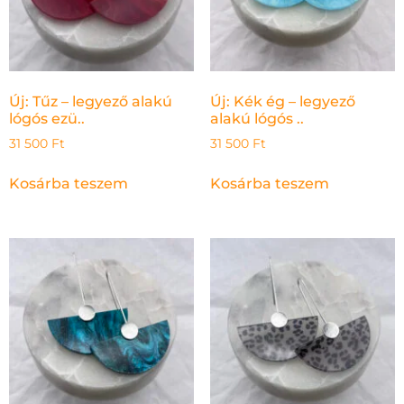
Új: Tűz – legyező alakú
Új: Kék ég – legyező
lógós ezü..
alakú lógós ..
31 500
Ft
31 500
Ft
Kosárba teszem
Kosárba teszem