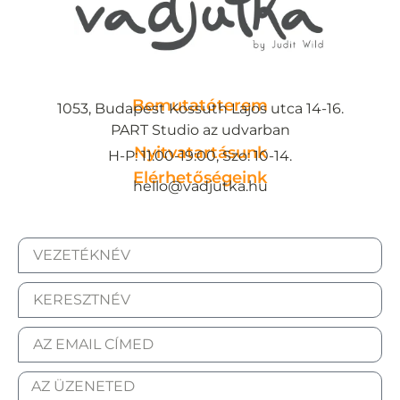
Bemutatóterem
1053, Budapest Kossuth Lajos utca 14-16.
PART Studio az udvarban
Nyitvatartásunk
H-P: 11:00-19:00, Szo: 10-14.
Elérhetőségeink
hello@vadjutka.hu