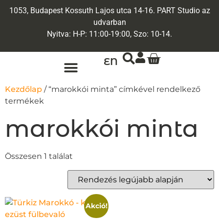
1053, Budapest Kossuth Lajos utca 14-16. PART Studio az
udvarban
Nyitva: H-P: 11:00-19:00, Szo: 10-14.
EN
Kezdőlap
/ “marokkói minta” címkével rendelkező
termékek
marokkói minta
Összesen 1 találat
Akció!