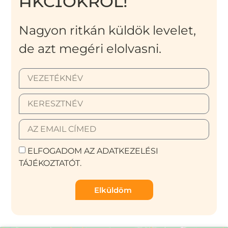
AKCIÓKRÓL!
Nagyon ritkán küldök levelet,
de azt megéri elolvasni.
ELFOGADOM AZ ADATKEZELÉSI
TÁJÉKOZTATÓT.
Elküldöm