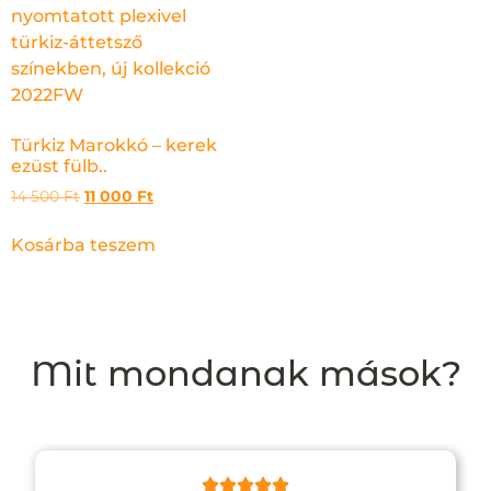
Türkiz Marokkó – kerek
ezüst fülb..
14 500
Ft
11 000
Ft
Kosárba teszem
Mit mondanak mások?