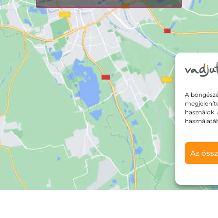
A böngészé
megjelenít
használok. 
használatá
Az össz