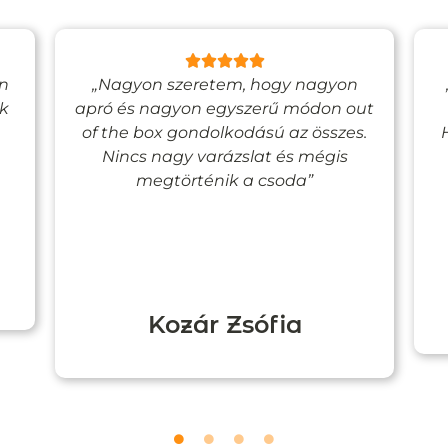
en
„Nagyon szeretem, hogy nagyon
ak
apró és nagyon egyszerű módon out
of the box gondolkodású az összes.
Nincs nagy varázslat és mégis
megtörténik a csoda”
Kozár Zsófia