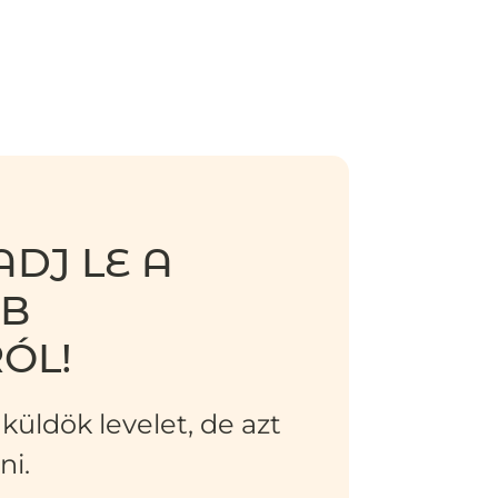
DJ LE A
BB
ÓL!
küldök levelet, de azt
ni.