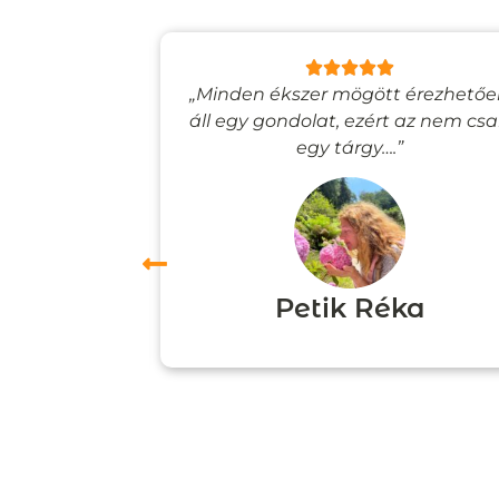
lyan, mintha
„Minden ékszer mögött érezhető
esevilágba
áll egy gondolat, ezért az nem cs
”
egy tárgy….”
ori
Petik Réka