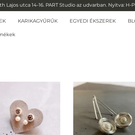
 Lajos utca 14-16. PART Studio az udvarban. Nyitva: H-P: 1
EK
KARIKAGYŰRŰK
EGYEDI ÉKSZEREK
BL
ermékek