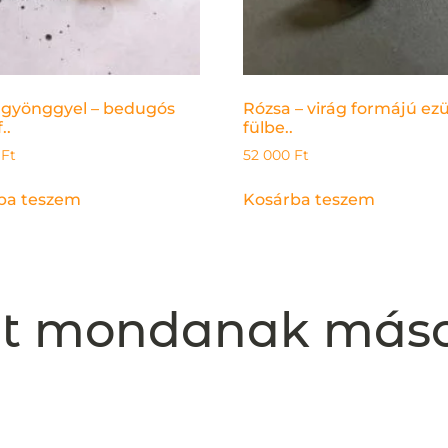
 gyönggyel – bedugós
Rózsa – virág formájú ez
..
fülbe..
0
Ft
52 000
Ft
ba teszem
Kosárba teszem
t mondanak más