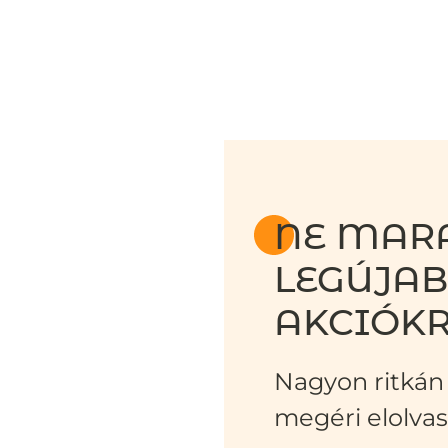
NE MARA
LEGÚJA
AKCIÓKR
Nagyon ritkán 
megéri elolvas