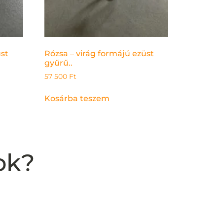
üst
Rózsa – virág formájú ezüst
gyűrű..
57 500
Ft
Kosárba teszem
ok?