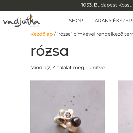
1053, Budapest Kossuth
SHOP
ARANY ÉKSZER
Kezdőlap
/ “rózsa” címkével rendelkező t
rózsa
Mind a(z) 4 találat megjelenítve