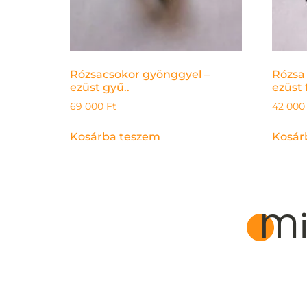
Rózsacsokor gyönggyel –
Rózsa
ezüst gyű..
ezüst f
69 000
Ft
42 00
Kosárba teszem
Kosár
Mi