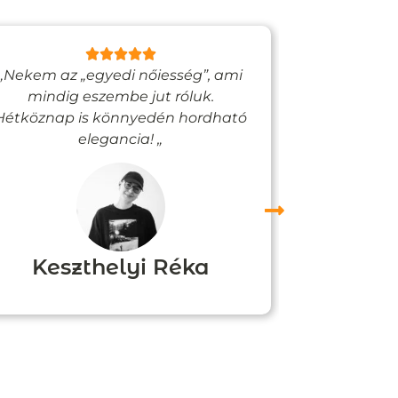
„Nekem az „egyedi nőiesség”, ami
„Egy bizto
mindig eszembe jut róluk.
Vadjutk
Hétköznap is könnyedén hordható
felfigyelne
elegancia! „
Keszthelyi Réka
Boz