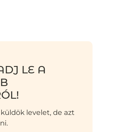
DJ LE A
BB
ÓL!
küldök levelet, de azt
ni.