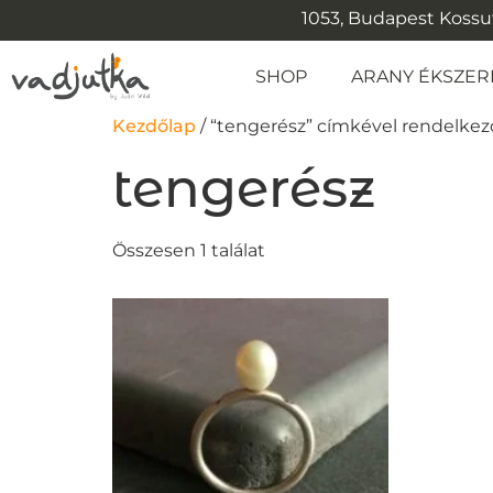
1053, Budapest Kossuth
SHOP
ARANY ÉKSZER
Kezdőlap
/ “tengerész” címkével rendelke
tengerész
Összesen 1 találat