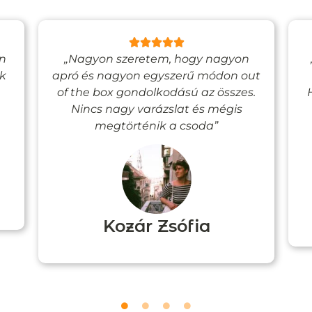
en
„Nagyon szeretem, hogy nagyon
ak
apró és nagyon egyszerű módon out
of the box gondolkodású az összes.
Nincs nagy varázslat és mégis
megtörténik a csoda”
Kozár Zsófia