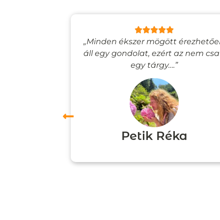
lyan, mintha
„Minden ékszer mögött érezhető
esevilágba
áll egy gondolat, ezért az nem cs
”
egy tárgy….”
ori
Petik Réka