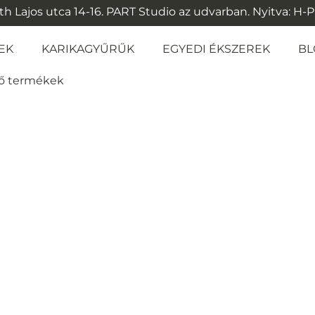
 Lajos utca 14-16. PART Studio az udvarban. Nyitva: H-P: 1
EK
KARIKAGYŰRŰK
EGYEDI ÉKSZEREK
BL
ző termékek