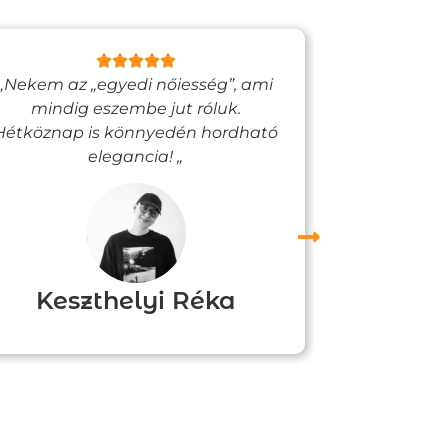
„Nekem az „egyedi nőiesség”, ami
„Egy bizto
mindig eszembe jut róluk.
Vadjutk
Hétköznap is könnyedén hordható
felfigyelne
elegancia! „
Keszthelyi Réka
Boz