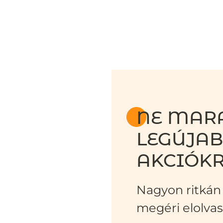
NE MARA
LEGÚJA
AKCIÓKR
Nagyon ritkán 
megéri elolvas