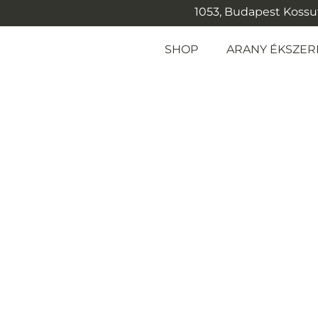
1053, Budapest Kossuth
SHOP
ARANY ÉKSZER