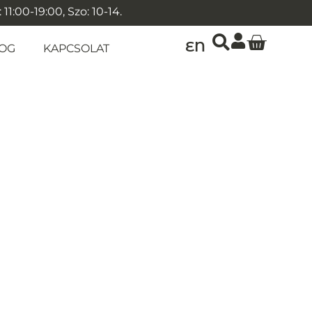
1:00-19:00, Szo: 10-14.
EN
OG
KAPCSOLAT
ű