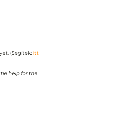
et. (Segítek:
itt
tle help for the