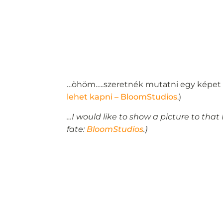
…öhöm…..szeretnék mutatni egy képet a
lehet kapni – BloomStudios
.)
…I would like to show a picture to that 
fate:
BloomStudios
.)