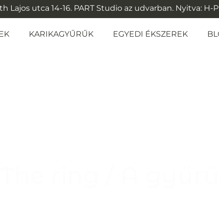
 Lajos utca 14-16. PART Studio az udvarban. Nyitva: H-P: 1
EK
KARIKAGYŰRŰK
EGYEDI ÉKSZEREK
BL
The ring / A gyűr