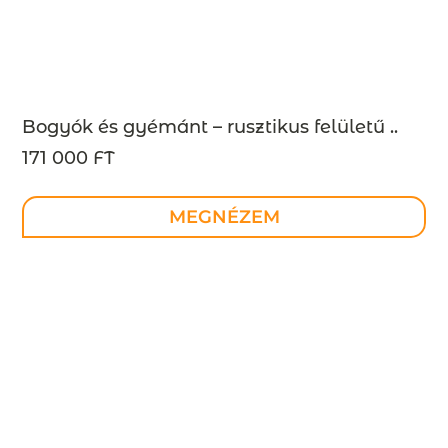
Bogyók és gyémánt – rusztikus felületű ..
171 000 FT
MEGNÉZEM
Mit mondanak mások?