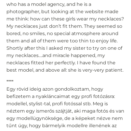
who has a model agency, and he is a
photographer, but looking at the website made
me think: how can these girls wear my necklaces?
My necklaces just don’t fit them. They seemed so
bored, no smiles, no special atmosphere around
them and all of them were too thin to enjoy life.
Shortly after this I asked my sister to try on one of
my necklaces….and miracle happened, my
necklaces fitted her perfectly. I have found the
best model, and above all: she is very-very patient.
****
Egy rövid ideig azon gondolkoztam, hogy
befizetem a nyakláncaimat egy profi fotózásra:
modellel, stylist-tal, profi fotóssal stb. Meg is
néztem egy ismerős szájtját, aki maga fotós és van
egy modellügynöksége, de a képeket nézve nem
tűnt úgy, hogy bármelyik modellre illenének az