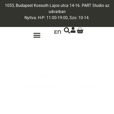
1053, Budapest Kossuth Lajos utca 14-16. PART Studio az
udvarban
Nyitva: H-P: 11:00-19:00, Szo: 10-14.
EN
ARANY ÉKSZEREK
EGYEDI ÉKSZEREK
The sweetest model /
A legédesebb modell