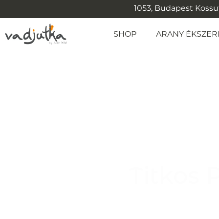
1053, Budapest Kossuth
SHOP
ARANY ÉKSZER
Titkos P