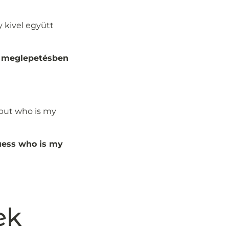
 kivel együtt
es meglepetésben
….but who is my
guess who is my
ek