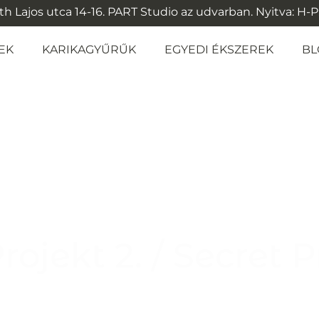
 Lajos utca 14-16. PART Studio az udvarban. Nyitva: H-P: 1
EK
KARIKAGYŰRŰK
EGYEDI ÉKSZEREK
BL
rojekt 2. / Secret P