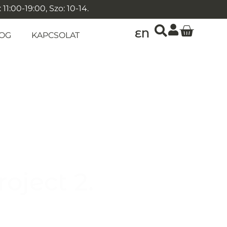
1:00-19:00, Szo: 10-14.
EN
OG
KAPCSOLAT
roject 2.