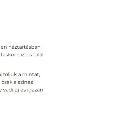
den háztartásban
áskor biztos talál
jzoljuk a mintát,
 csak a színes
y vadi új és igazán