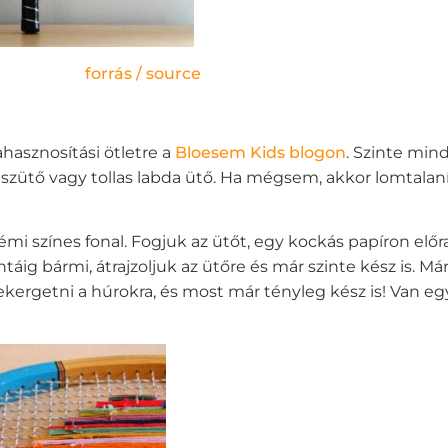
forrás / source
hasznosítási ötletre a
Bloesem Kids blogon
. Szinte min
iszütő vagy tollas labda ütő. Ha mégsem, akkor lomtalanít
 színes fonal. Fogjuk az ütőt, egy kockás papíron előra
táig bármi, átrajzoljuk az ütőre és már szinte kész is. Már
tekergetni a húrokra, és most már tényleg kész is! Van eg