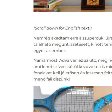
(Scroll down for English text.)
Nemrég akadtam erre a szupercuki újra
található megunt, szétesett, kinőtt ten
egyet az ember.
Namármost. Adva van ez az ütő, meg némi
ami lehet szívecskétől kezdve tetris min
fonalakat kell jó erősen és feszesen fel
menő fali díszünk!