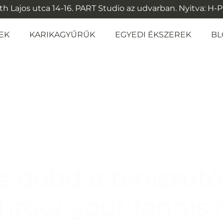
 Lajos utca 14-16. PART Studio az udvarban. Nyitva: H-P: 1
EK
KARIKAGYŰRŰK
EGYEDI ÉKSZEREK
BL
e dobd a teniszütőd
hrow your tennis 