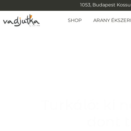
1053, Budapest Kossuth
SHOP
ARANY ÉKSZER
Turkáló: ki n
dont t