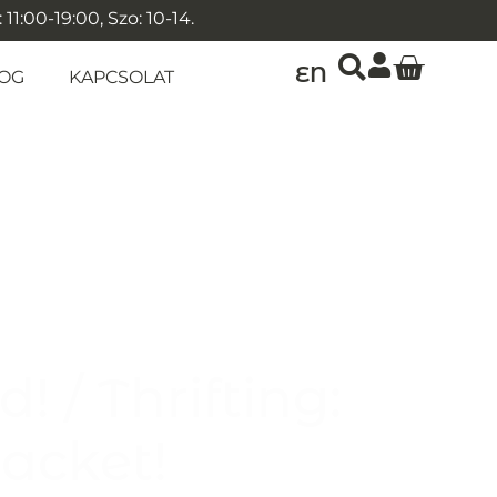
1:00-19:00, Szo: 10-14.
EN
OG
KAPCSOLAT
! / Thrifting:
racket!