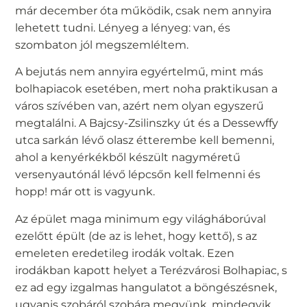
már december óta működik, csak nem annyira
lehetett tudni. Lényeg a lényeg: van, és
szombaton jól megszemléltem.
A bejutás nem annyira egyértelmű, mint más
bolhapiacok esetében, mert noha praktikusan a
város szívében van, azért nem olyan egyszerű
megtalálni. A Bajcsy-Zsilinszky út és a Dessewffy
utca sarkán lévő olasz étterembe kell bemenni,
ahol a kenyérkékből készült nagyméretű
versenyautónál lévő lépcsőn kell felmenni és
hopp! már ott is vagyunk.
Az épület maga minimum egy világháborúval
ezelőtt épült (de az is lehet, hogy kettő), s az
emeleten eredetileg irodák voltak. Ezen
irodákban kapott helyet a Terézvárosi Bolhapiac, s
ez ad egy izgalmas hangulatot a böngészésnek,
ugyanis szobáról szobára megyünk, mindegyik