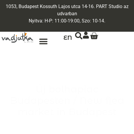
1053, Budapest Kossuth Lajos utca 14-16. PART Studio az
udvarban
Nyitva: H-P: 11:00-19:00, Szo: 10-14.
EN
Új bolhapiac
Budapesten / New flea
market in Budapest