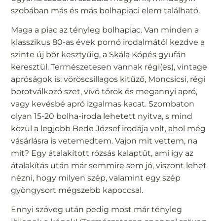
szobában más és más bolhapiaci elem található.
Maga a piac az tényleg bolhapiac. Van minden a
klasszikus 80-as évek pornó irodalmától kezdve a
szinte új bőr kesztyűig, a Skála Kópés gyufán
keresztül. Természetesen vannak régi(es), vintage
apróságok is: vöröscsillagos kitűző, Moncsicsi, régi
borotválkozó szet, vívó tőrök és megannyi apró,
vagy kevésbé apró izgalmas kacat. Szombaton
olyan 15-20 bolha-iroda lehetett nyitva, s mind
közül a legjobb Bede József irodája volt, ahol még
vásárlásra is vetemedtem. Vajon mit vettem, na
mit? Egy átalakított rózsás kalaptűt, ami így az
átalakítás után már semmire sem jó, viszont lehet
nézni, hogy milyen szép, valamint egy szép
gyöngysort mégszebb kapoccsal.
Ennyi szöveg után pedig most már tényleg