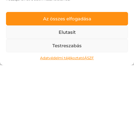
Az összes elfogadása
Elutasít
Testreszabás
Adatvédelmi tájékoztató
ÁSZF
Édes kis haszontalanság – élj a
szabadsággal!
2026.07.09.
Lefogadom, hogy veled is előfordul: akkor
érzed teljesnek a napodat, ha
folyamatosan hasznos dolgokat teszel.
Velem is gyakran van így, akkor is, ha épp