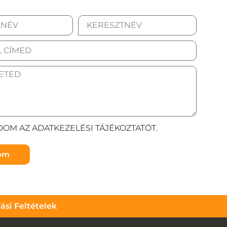
OM AZ ADATKEZELÉSI TÁJÉKOZTATÓT.
döm
tási Feltételek