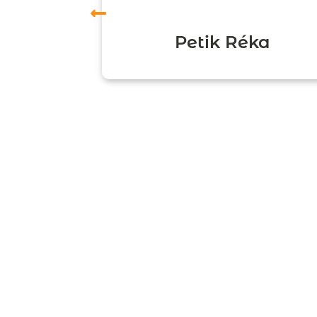
ori
Petik Réka