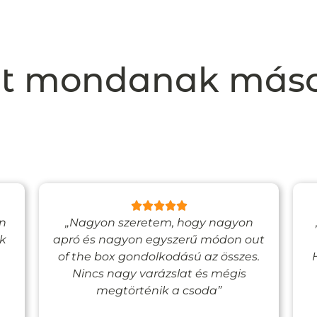
t mondanak más
en
„Nagyon szeretem, hogy nagyon
ak
apró és nagyon egyszerű módon out
of the box gondolkodású az összes.
Nincs nagy varázslat és mégis
megtörténik a csoda”