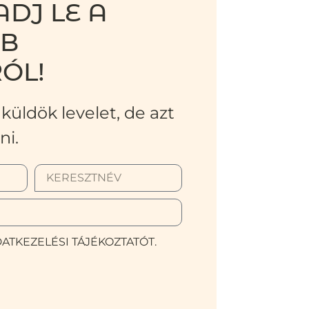
DJ LE A
BB
ÓL!
küldök levelet, de azt
ni.
ATKEZELÉSI TÁJÉKOZTATÓT.