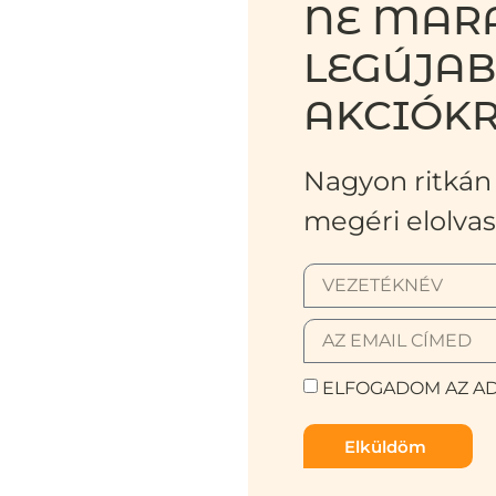
NE MARA
LEGÚJA
AKCIÓKR
Nagyon ritkán 
megéri elolvas
ELFOGADOM AZ AD
Elküldöm