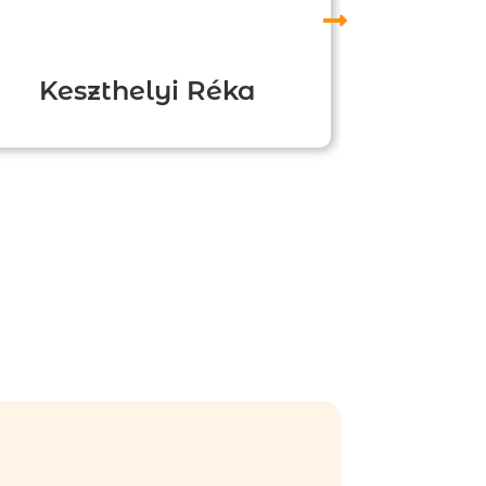
Keszthelyi Réka
Boz