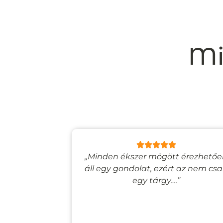
Mi
lyan, mintha
„Minden ékszer mögött érezhető
esevilágba
áll egy gondolat, ezért az nem cs
”
egy tárgy….”