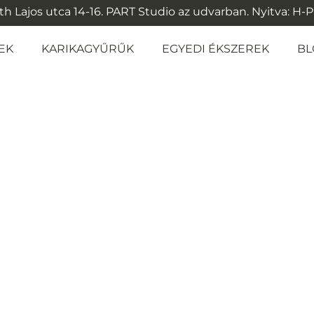
 Lajos utca 14-16. PART Studio az udvarban. Nyitva: H-P: 1
EK
KARIKAGYŰRŰK
EGYEDI ÉKSZEREK
BL