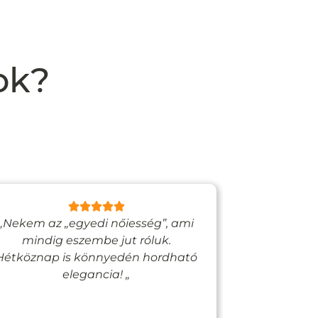
ok?
„Nekem az „egyedi nőiesség”, ami
„Egy bizto
mindig eszembe jut róluk.
Vadjutk
Hétköznap is könnyedén hordható
felfigyelne
elegancia! „