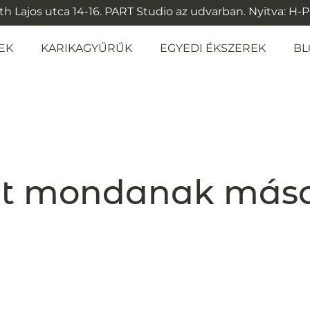
 Lajos utca 14-16. PART Studio az udvarban. Nyitva: H-P: 1
EK
KARIKAGYŰRŰK
EGYEDI ÉKSZEREK
BL
t mondanak más