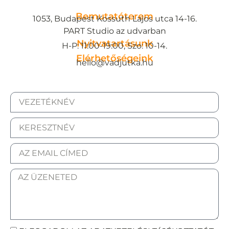
Bemutatóterem
1053, Budapest Kossuth Lajos utca 14-16.
PART Studio az udvarban
Nyitvatartásunk
H-P: 11:00-19:00, Szo: 10-14.
Elérhetőségeink
hello@vadjutka.hu