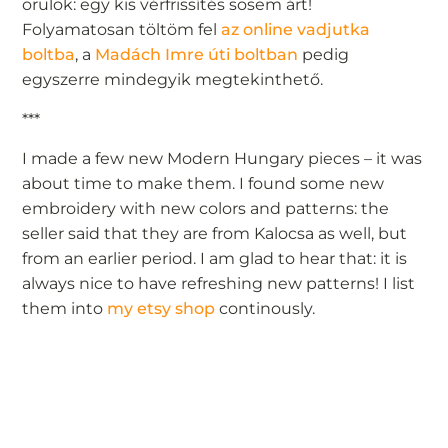
örülök: egy kis vérfrissítés sosem árt!
Folyamatosan töltöm fel
az online vadjutka
boltba
, a
Madách Imre úti boltban
pedig
egyszerre mindegyik megtekinthető.
***
I made a few new Modern Hungary pieces – it was
about time to make them. I found some new
embroidery with new colors and patterns: the
seller said that they are from Kalocsa as well, but
from an earlier period. I am glad to hear that: it is
always nice to have refreshing new patterns! I list
them into
my etsy shop
continously.