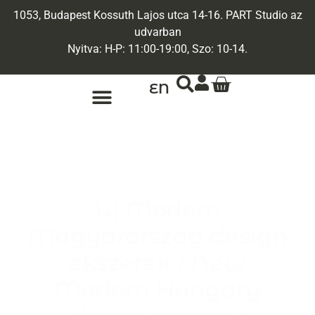
1053, Budapest Kossuth Lajos utca 14-16. PART Studio az
udvarban
Nyitva: H-P: 11:00-19:00, Szo: 10-14.
EN
ARANY ÉKSZEREK
EGYEDI ÉKSZEREK
Új Modern
Magyarország design
ékszerek / New
Modern Hungary