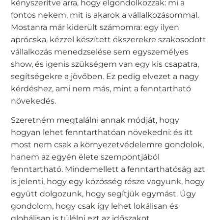
kényszerítve arra, hogy elgondolkozzak: mi a
fontos nekem, mit is akarok a vállalkozásommal.
Mostanra már kiderült számomra: egy ilyen
aprócska, kézzel készített ékszerekre szakosodott
vállalkozás menedzselése sem egyszemélyes
show, és igenis szükségem van egy kis csapatra,
segítségekre a jövőben. Ez pedig elvezet a nagy
kérdéshez, ami nem más, mint a fenntartható
növekedés.
Szeretném megtalálni annak módját, hogy
hogyan lehet fenntarthatóan növekedni: és itt
most nem csak a környezetvédelemre gondolok,
hanem az egyén élete szempontjából
fenntartható. Mindemellett a fenntarthatóság azt
is jelenti, hogy egy közösség része vagyunk, hogy
együtt dolgozunk, hogy segítjük egymást. Úgy
gondolom, hogy csak így lehet lokálisan és
globálisan is túlélni ezt az időszakot.