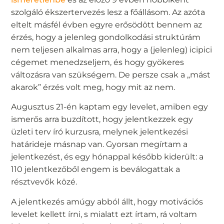
szolgáló ékszertervezés lesz a főállásom. Az azóta
eltelt másfél évben egyre erősödött bennem az
érzés, hogy a jelenleg gondolkodási struktúrám
nem teljesen alkalmas arra, hogy a (jelenleg) icipici
cégemet menedzseljem, és hogy gyökeres
változásra van szükségem. De persze csak a „mást
akarok” érzés volt meg, hogy mit az nem.
Augusztus 21-én kaptam egy levelet, amiben egy
ismerős arra buzdított, hogy jelentkezzek egy
üzleti terv író kurzusra, melynek jelentkezési
határideje másnap van. Gyorsan megírtam a
jelentkezést, és egy hónappal később kiderült: a
110 jelentkezőből engem is beválogattak a
résztvevők közé.
A jelentkezés amúgy abból állt, hogy motivációs
levelet kellett írni, s mialatt ezt írtam, rá voltam