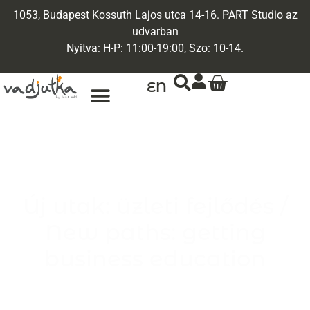
1053, Budapest Kossuth Lajos utca 14-16. PART Studio az
udvarban
Nyitva: H-P: 11:00-19:00, Szo: 10-14.
EN
Új utak: üzleti fejlődés /
New paths: getting
business education