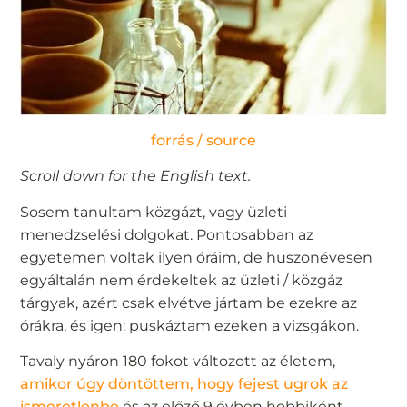
forrás / source
Scroll down for the English text.
Sosem tanultam közgázt, vagy üzleti
menedzselési dolgokat. Pontosabban az
egyetemen voltak ilyen óráim, de huszonévesen
egyáltalán nem érdekeltek az üzleti / közgáz
tárgyak, azért csak elvétve jártam be ezekre az
órákra, és igen: puskáztam ezeken a vizsgákon.
Tavaly nyáron 180 fokot változott az életem,
amikor úgy döntöttem, hogy fejest ugrok az
ismeretlenbe
és az előző 9 évben hobbiként