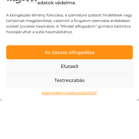
adatok védelme.
A böngészési élmény fokozása, a személyre szabott hirdetések vagy
tartalmak megjelenítése, valamint a forgalom elemzése érdekében
sütiket (cookie) használok. A "Mindet elfogadom" gombra kattintva
hozzájárulhat a sütik használatához.
Az összes elfogadása
Elutasít
Testreszabás
Adatvédelmi tájékoztató
ÁSZF
Édes kis haszontalanság – élj a
szabadsággal!