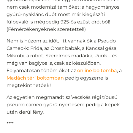
nem csak modernizáltam őket: a hagyományos
gyűrű-nyaklánc duót most már kiegészíti
fülbevaló is mégpedig 925-ös ezüst drótból!
(Fémérzékenyeknek szeretettel!)
Nem is húzom az időt, itt vannak ők a Pseudo
Cameo-k: Frida, az Orosz babák, a Kancsal gésa,
Mikrobi, a robot, Szerelmes madárka, Punk – és
még van baglyos is, csak az készülőben.
Folyamatosan töltöm őket az
online boltomba
, a
Madách téri boltomban
pedig egyszerre is
megtekinthetőek!
Az egyetlen megmaradt szívecskés régi típusú
pseudo cameo gyűrű nyertesére pedig a képek
után derül fény.
****