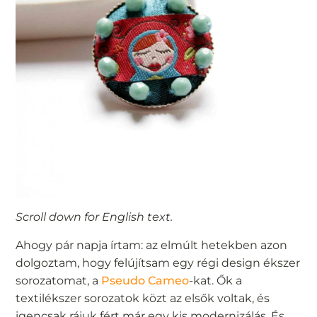
Scroll down for English text.
Ahogy pár napja írtam: az elmúlt hetekben azon
dolgoztam, hogy felújítsam egy régi design ékszer
sorozatomat, a
Pseudo Cameo
-kat. Ők a
textilékszer sorozatok közt az elsők voltak, és
igencsak rájuk fért már egy kis modernizálás. És