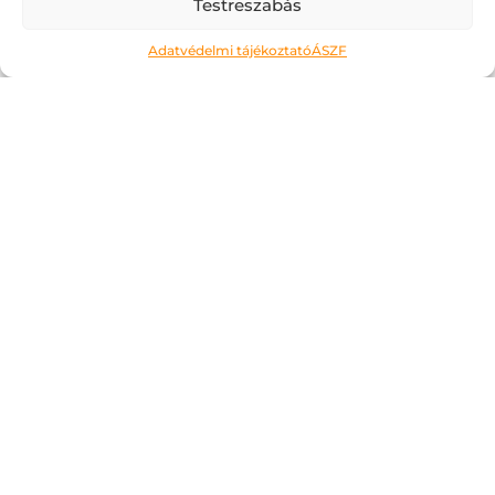
Testreszabás
Adatvédelmi tájékoztató
ÁSZF
Édes kis haszontalanság – élj a
szabadsággal!
2026.07.09.
Lefogadom, hogy veled is előfordul: akkor
érzed teljesnek a napodat, ha
folyamatosan hasznos dolgokat teszel.
Velem is gyakran van így, akkor is, ha épp
szabadságomat töltöm. Pedig ha mindig
csinálok valamit, akkor soha nem lesz...