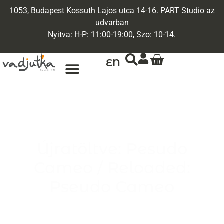
1053, Budapest Kossuth Lajos utca 14-16. PART Studio az
udvarban
Nyitva: H-P: 11:00-19:00, Szo: 10-14.
EN
ARANY ÉKSZEREK
EGYEDI ÉKSZEREK
Újratöltve: Pesudo
Cameo / Reloaded:
Pseudo Cameo