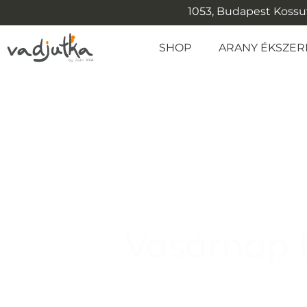
1053, Budapest Kossuth
SHOP
ARANY ÉKSZER
Vasárnap 