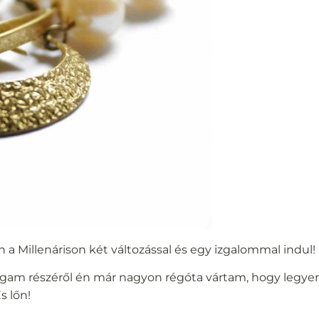
n a Millenárison két változással és egy izgalommal indul!
A magam részéről én már nagyon régóta vártam, hogy legye
s lőn!