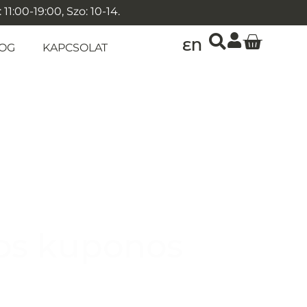
1:00-19:00, Szo: 10-14.
EN
OG
KAPCSOLAT
os kuponos