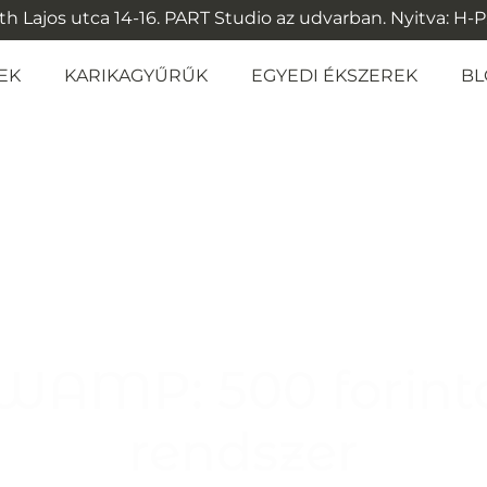
 Lajos utca 14-16. PART Studio az udvarban. Nyitva: H-P: 1
EK
KARIKAGYŰRŰK
EGYEDI ÉKSZEREK
BL
WAMP: 500 forint
rendszer