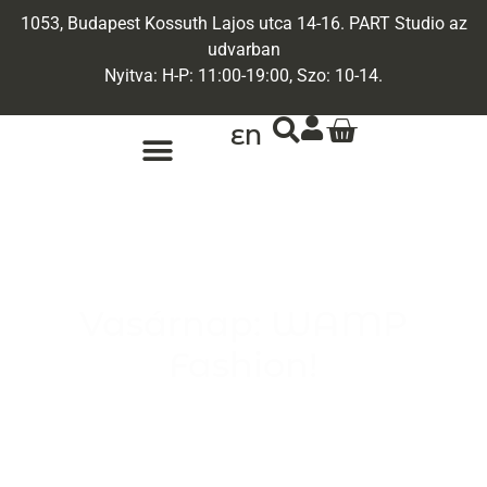
1053, Budapest Kossuth Lajos utca 14-16. PART Studio az
udvarban
Nyitva: H-P: 11:00-19:00, Szo: 10-14.
EN
ARANY ÉKSZEREK
EGYEDI ÉKSZEREK
Vasárnap: WAMP
Fashion!