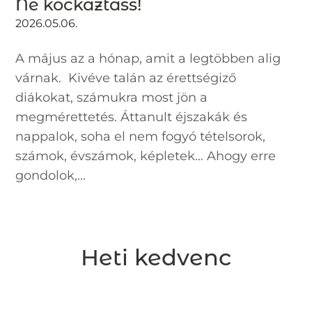
Ne kockáztass!
2026.05.06.
A május az a hónap, amit a legtöbben alig
várnak. Kivéve talán az érettségiző
diákokat, számukra most jön a
megmérettetés. Áttanult éjszakák és
nappalok, soha el nem fogyó tételsorok,
számok, évszámok, képletek… Ahogy erre
gondolok,...
Heti kedvenc