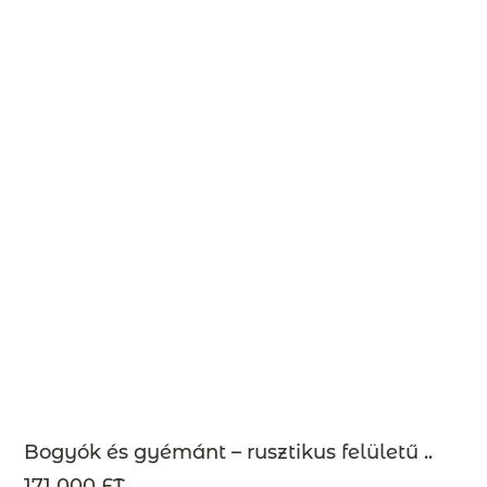
Bogyók és gyémánt – rusztikus felületű ..
171 000 FT