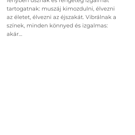
fényben úsznak és rengeteg izgalmat
tartogatnak: muszáj kimozdulni, élvezni
az életet, élvezni az éjszakát. Vibrálnak a
színek, minden könnyed és izgalmas:
akár...