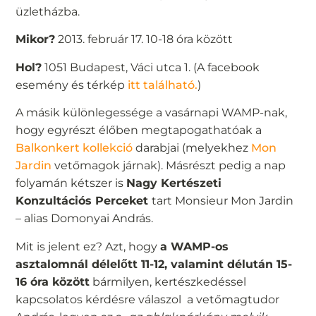
üzletházba.
Mikor?
2013. február 17. 10-18 óra között
Hol?
1051 Budapest, Váci utca 1. (A facebook
esemény és térkép
itt található.
)
A másik különlegessége a vasárnapi WAMP-nak,
hogy egyrészt élőben megtapogathatóak a
Balkonkert kollekció
darabjai (melyekhez
Mon
Jardin
vetőmagok járnak). Másrészt pedig a nap
folyamán kétszer is
Nagy Kertészeti
Konzultációs Perceket
tart Monsieur Mon Jardin
– alias Domonyai András.
Mit is jelent ez? Azt, hogy
a WAMP-os
asztalomnál délelőtt 11-12, valamint délután 15-
16 óra között
bármilyen, kertészkedéssel
kapcsolatos kérdésre válaszol a vetőmagtudor