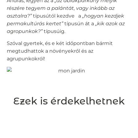
András, legyen az a
„az ablakpárkány melyik
részére tegyem a palántát, vagy inkább az
asztalra?”
típusútól kezdve a
„hogyan kezdjek
permakultúrás kertet”
típusún át a
„kik azok az
agropunkok?”
típusúig.
Szóval gyertek, és e két időpontban bármit
megtudhattok a növényekről és az
agrupunkokról!
Ezek is érdekelhetnek