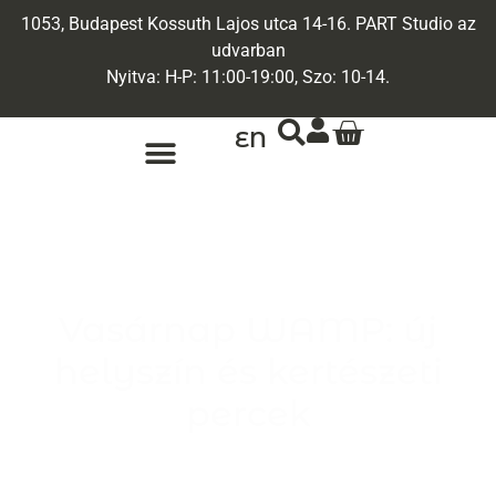
1053, Budapest Kossuth Lajos utca 14-16. PART Studio az
udvarban
Nyitva: H-P: 11:00-19:00, Szo: 10-14.
EN
ARANY ÉKSZEREK
EGYEDI ÉKSZEREK
Vasárnap WAMP: új
helyszín és kertészeti
percek