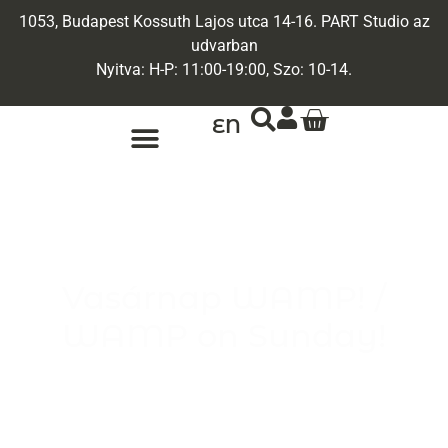
1053, Budapest Kossuth Lajos utca 14-16. PART Studio az
udvarban
Nyitva: H-P: 11:00-19:00, Szo: 10-14.
EN
ARANY ÉKSZEREK
EGYEDI ÉKSZEREK
Vasárnap WAMP! /
WAMP on Sunday!