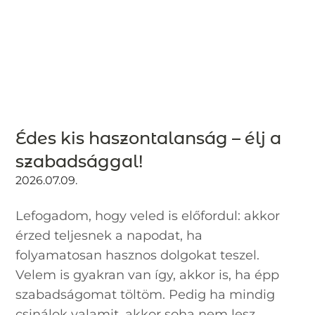
Édes kis haszontalanság – élj a
szabadsággal!
2026.07.09.
Lefogadom, hogy veled is előfordul: akkor
érzed teljesnek a napodat, ha
folyamatosan hasznos dolgokat teszel.
Velem is gyakran van így, akkor is, ha épp
szabadságomat töltöm. Pedig ha mindig
csinálok valamit, akkor soha nem lesz...