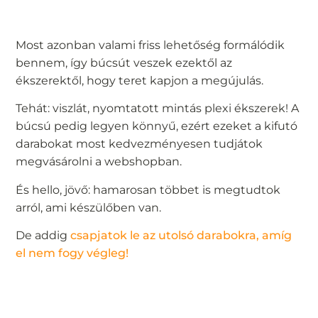
Most azonban valami friss lehetőség formálódik
bennem, így búcsút veszek ezektől az
ékszerektől, hogy teret kapjon a megújulás.
Tehát: viszlát, nyomtatott mintás plexi ékszerek! A
búcsú pedig legyen könnyű, ezért ezeket a kifutó
darabokat most kedvezményesen tudjátok
megvásárolni a webshopban.
És hello, jövő: hamarosan többet is megtudtok
arról, ami készülőben van.
De addig
csapjatok le az utolsó
darabokra
, amíg
el nem fogy végleg!