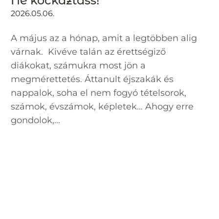
Ne kockáztass!
2026.05.06.
A május az a hónap, amit a legtöbben alig
várnak. Kivéve talán az érettségiző
diákokat, számukra most jön a
megmérettetés. Áttanult éjszakák és
nappalok, soha el nem fogyó tételsorok,
számok, évszámok, képletek… Ahogy erre
gondolok,...
Heti kedvenc