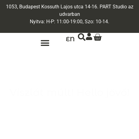
1053, Budapest Kossuth Lajos utca 14-16. PART Studio az
udvarban
Nyitva: H-P: 11:00-19:00, Szo: 10-14.
EN
ARANY ÉKSZEREK
EGYEDI ÉKSZEREK
Viszlát múlt! Hello jövő!