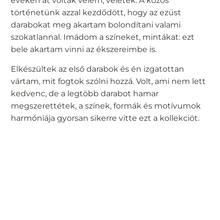
éveken át voltak velem, veletek. A közös
történetünk azzal kezdődött, hogy az ezüst
darabokat meg akartam bolondítani valami
szokatlannal. Imádom a színeket, mintákat: ezt
bele akartam vinni az ékszereimbe is.
Elkészültek az első darabok és én izgatottan
vártam, mit fogtok szólni hozzá. Volt, ami nem lett
kedvenc, de a legtöbb darabot hamar
megszerettétek, a színek, formák és motívumok
harmóniája gyorsan sikerre vitte ezt a kollekciót.