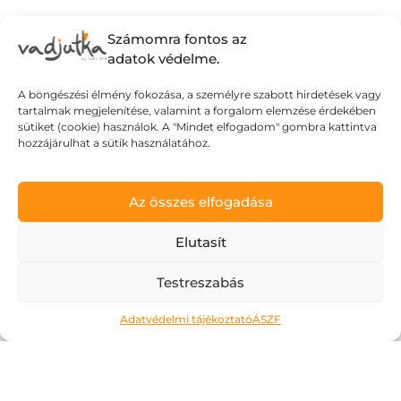
Számomra fontos az
adatok védelme.
A böngészési élmény fokozása, a személyre szabott hirdetések vagy
tartalmak megjelenítése, valamint a forgalom elemzése érdekében
sütiket (cookie) használok. A "Mindet elfogadom" gombra kattintva
hozzájárulhat a sütik használatához.
Az összes elfogadása
Elutasít
Testreszabás
Ne kockáztass!
2026.05.06.
Adatvédelmi tájékoztató
ÁSZF
A május az a hónap, amit a legtöbben alig
várnak. Kivéve talán az érettségiző