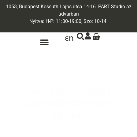
1053, Budapest Kossuth Lajos utca 14-16. PART Studio az
udvarban
Nyitva: H-P: 11:00-19:00, Szo: 10-14.
EN
ARANY ÉKSZEREK
EGYEDI ÉKSZEREK
Vote for me, pls! /
Szavazzatok rám,
kérlek!