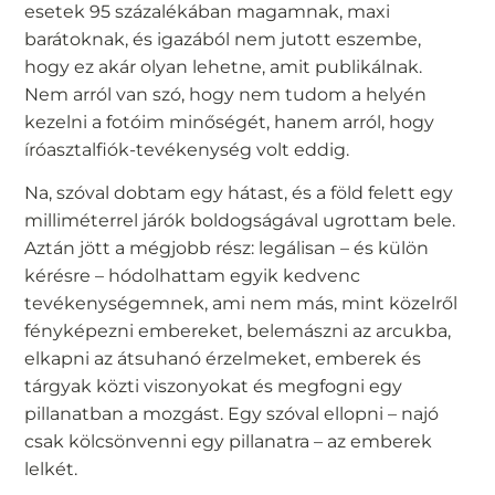
esetek 95 százalékában magamnak, maxi
barátoknak, és igazából nem jutott eszembe,
hogy ez akár olyan lehetne, amit publikálnak.
Nem arról van szó, hogy nem tudom a helyén
kezelni a fotóim minőségét, hanem arról, hogy
íróasztalfiók-tevékenység volt eddig.
Na, szóval dobtam egy hátast, és a föld felett egy
milliméterrel járók boldogságával ugrottam bele.
Aztán jött a mégjobb rész: legálisan – és külön
kérésre – hódolhattam egyik kedvenc
tevékenységemnek, ami nem más, mint közelről
fényképezni embereket, belemászni az arcukba,
elkapni az átsuhanó érzelmeket, emberek és
tárgyak közti viszonyokat és megfogni egy
pillanatban a mozgást. Egy szóval ellopni – najó
csak kölcsönvenni egy pillanatra – az emberek
lelkét.