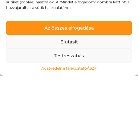
sütiket (cookie) használok. A "Mindet elfogadom" gombra kattintva
hozzájárulhat a sütik használatához.
Tombol a nyár, dübörög a
Dolce Vita!
Az összes elfogadása
2026.06.24.
Elutasít
Egy ideje már figyelem, hogyan lesz
Testreszabás
minden nap egy kicsit hosszabb. Az esték
fényben úsznak és rengeteg izgalmat
Adatvédelmi tájékoztató
ÁSZF
tartogatnak: muszáj kimozdulni, élvezni
az életet, élvezni az éjszakát. Vibrálnak a
színek, minden könnyed és izgalmas:
akár...