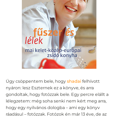
Úgy csöppentem bele, hogy
shadai
felhívott
nyáron: lesz Eszternek ez a könyve, és arra
gondoltak, hogy fotózzak bele. Egy percre elállt a
lélegzetem: még soha senki nem kért meg arra,
hogy egy nyilvános dologba – ami egy könyv
ráadásul – fotózzak. Fotózok én már 13 éve, de az