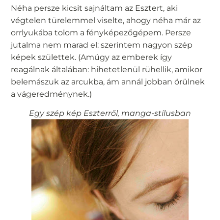
Néha persze kicsit sajnáltam az Esztert, aki
végtelen türelemmel viselte, ahogy néha már az
orrlyukába tolom a fényképezőgépem. Persze
jutalma nem marad el: szerintem nagyon szép
képek születtek. (Amúgy az emberek így
reagálnak általában: hihetetlenül rühellik, amikor
belemászuk az arcukba, ám annál jobban örülnek
a vágeredménynek.)
Egy szép kép Eszterről, manga-stílusban