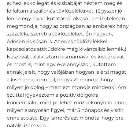
exhez: exkollegát és kisbabáját néztem meg és
felfaltam a szallonás tökfőzeléküket. (Egyszer jó
lenne egy olyan kutatásról olvasni, ami hitelesen
megmondja, hogy az országban az emberek hány
százaléka szereti a tökfőzeléket. Én nagyon,
édesen és sósan is. Az édes tökfőzelékkel
kapcsolatos attitűdökre még kiváncsibb lennék.)
Naszóval, találkoztam kismamával és kisbabával,
és most is, mint egy éve annyiszor, kutattam
annak jeleit, hogy valójában hogyan is érzi magát
a kismama, azon túl, hogy azt mondja, hogy
milyen jó dolog – mert ezt mondja mindenki. Ám
ezúttal igyekeztem a pozitív dolgokra
koncentrálni, mint pl: lehet mozgékonynak lenni,
milyen aranyosan figyel, már 5 hónapos és visrlit
enne stb.stb. Egy ismerős azt mondta, hogy pre-
natális izém van.