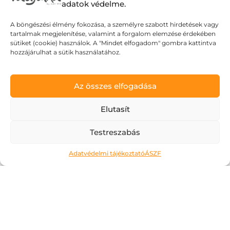
adatok védelme.
A böngészési élmény fokozása, a személyre szabott hirdetések vagy
tartalmak megjelenítése, valamint a forgalom elemzése érdekében
sütiket (cookie) használok. A "Mindet elfogadom" gombra kattintva
hozzájárulhat a sütik használatához.
Az összes elfogadása
Elutasít
Testreszabás
Adatvédelmi tájékoztató
ÁSZF
Ne kockáztass!
2026.05.06.