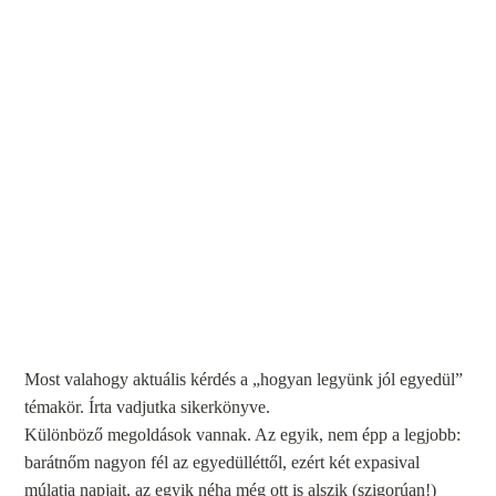
Most valahogy aktuális kérdés a „hogyan legyünk jól egyedül”
témakör. Írta vadjutka sikerkönyve.
Különböző megoldások vannak. Az egyik, nem épp a legjobb:
barátnőm nagyon fél az egyedülléttől, ezért két expasival
múlatja napjait, az egyik néha még ott is alszik (szigorúan!)