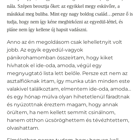
nála. Szépen beosztja őket: az egyikkel megy esküvőre, a
másikkal meg buliba. Mint egy nagy boldog család…persze ő is
tudja, hogy nem így kéne megbirkózni az egyedül-léttel, és
pláne nem így kellene új hapsit vadászni.
Anno az én megoldásom csak lehelletnyit volt
jobb. Az egyik egyedül-vagyok
pánikrohamomban összeírtam, hogy kiket
hívhatok el ide-oda, amoda, végül egy
megnyugtató lista lett belőle. Persze ezt nem az
asztalfióknak írtam, így munka után minden este
valakivel találkoztam, elmentem ide-oda, amoda…
és egy hónap múlva olyan hihetetlenül fáradtnak
és nyúzottnak éreztem magam, hogy annak
örültem, ha nem kellett semmit csinálnom,
hanem otthon ücsöröghettem és tévézhtettem,
olvashattam.