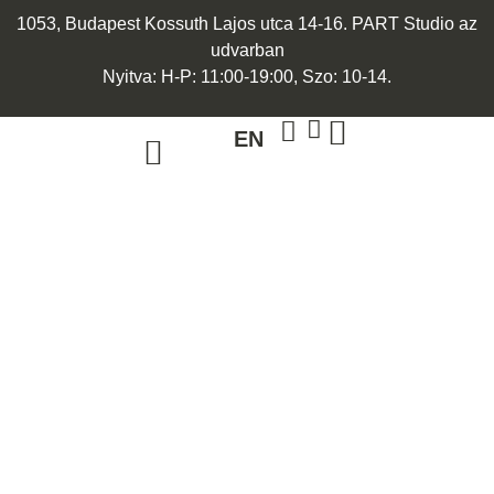
1053, Budapest Kossuth Lajos utca 14-16. PART Studio az
udvarban
Nyitva: H-P: 11:00-19:00, Szo: 10-14.
EN
ARANY ÉKSZEREK
EGYEDI ÉKSZEREK