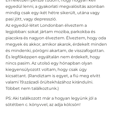
Elméletben persze tudom, hogy hogyan kell
egyedül lenni, a gyakorlati megvalósítás azonban
mindig csak egy-két hétre sikerült, utána vagy
pasi jött, vagy depresszió.
Az egyedül-létet Londonban élveztem a
legjobban: sokat jártam moziba, parkokba és
piacokra és nagyon élveztem. Élveztem, hogy oda
megyek és akkor, amikor akarok, érdekelt minden
és mindenki, pörögni akartam, de visszafogottan.
És legfőképpen egyáltalán nem érdekelt, hogy
nincs pasim. Az utolsó egy hónapban olyan
kiegyensúlyozott voltam, hogy csak úgy
kicsattant. (Randiztam is egyet, a fiú meg elvitt
valami 19.századi őrültekházához kirándulni.
Többet nem találkoztunk.)
PS: Aki találkozott már a hogyan legyünk jól a
sötétben c. könyvvel, az adja kölcsön!