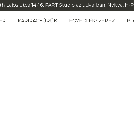
 Lajos utca 14-16. PART Studio az udvarban. Nyitva: H-P: 1
EK
KARIKAGYŰRŰK
EGYEDI ÉKSZEREK
BL