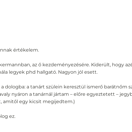
annak értékelem.
ermannban, az ő kezdeményezésére. Kiderült, hogy azért
ála legyek phd hallgató. Nagyon jól esett.
 a dologba: a tanárt szülein keresztül ismerő barátnőm sz
tavaly nyáron a tanárnál jártam – előre egyeztetett – jeg
, amitől egy kicsit megijedtem.)
log ez.