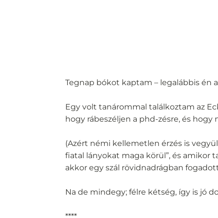
Tegnap bókot kaptam – legalábbis én 
Egy volt tanárommal találkoztam az Eck
hogy rábeszéljen a phd-zésre, és hogy n
(Azért némi kellemetlen érzés is vegyül
fiatal lányokat maga körül”, és amikor 
akkor egy szál rövidnadrágban fogadott
Na de mindegy; félre kétség, így is jó do
****