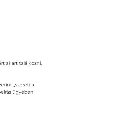
 akart találkozni,
erint „szereti a
ybeírás ügyében,