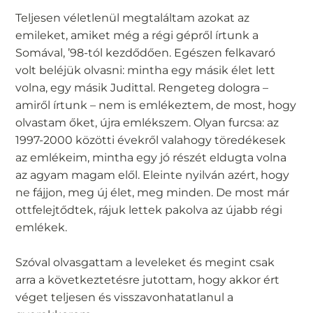
Teljesen véletlenül megtaláltam azokat az
emileket, amiket még a régi gépről írtunk a
Somával, ’98-tól kezdődően. Egészen felkavaró
volt beléjük olvasni: mintha egy másik élet lett
volna, egy másik Judittal. Rengeteg dologra –
amiről írtunk – nem is emlékeztem, de most, hogy
olvastam őket, újra emlékszem. Olyan furcsa: az
1997-2000 közötti évekről valahogy töredékesek
az emlékeim, mintha egy jó részét eldugta volna
az agyam magam elől. Eleinte nyilván azért, hogy
ne fájjon, meg új élet, meg minden. De most már
ottfelejtődtek, rájuk lettek pakolva az újabb régi
emlékek.
Szóval olvasgattam a leveleket és megint csak
arra a következtetésre jutottam, hogy akkor ért
véget teljesen és visszavonhatatlanul a