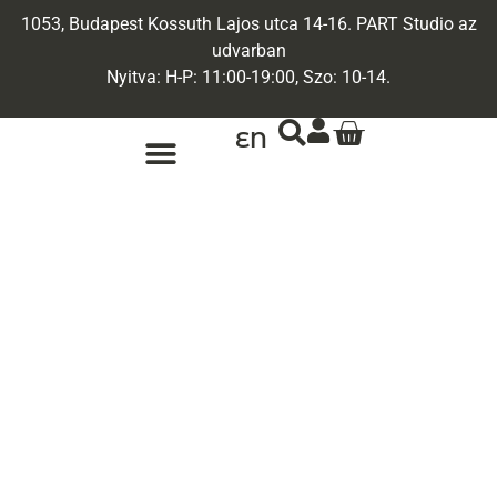
1053, Budapest Kossuth Lajos utca 14-16. PART Studio az
udvarban
Nyitva: H-P: 11:00-19:00, Szo: 10-14.
EN
ARANY ÉKSZEREK
EGYEDI ÉKSZEREK