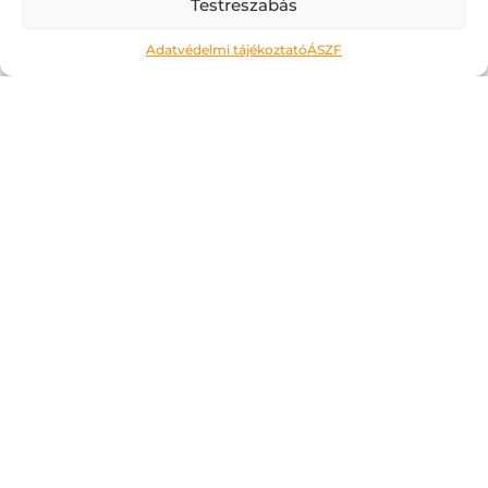
Testreszabás
Adatvédelmi tájékoztató
ÁSZF
Ne kockáztass!
2026.05.06.
A május az a hónap, amit a legtöbben alig
várnak. Kivéve talán az érettségiző
diákokat, számukra most jön a
megmérettetés. Áttanult éjszakák és
nappalok, soha el nem fogyó tételsorok,
számok, évszámok, képletek… Ahogy erre
gondolok,...