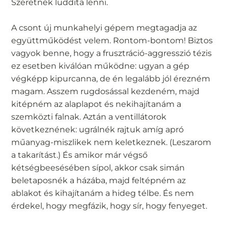
Szeretnék luddita lenni.
A csont új munkahelyi gépem megtagadja az
együttműködést velem. Rontom-bontom! Biztos
vagyok benne, hogy a frusztráció-aggresszió tézis
ez esetben kiválóan működne: ugyan a gép
végképp kipurcanna, de én legalább jól érezném
magam. Asszem rugdosással kezdeném, majd
kitépném az alaplapot és nekihajítanám a
szemközti falnak. Aztán a ventillátorok
következnének: ugrálnék rajtuk amíg apró
műanyag-miszlikek nem keletkeznek. (Leszarom
a takarítást.) És amikor már végső
kétségbeesésében sípol, akkor csak simán
beletaposnék a házába, majd feltépném az
ablakot és kihajítanám a hideg télbe. És nem
érdekel, hogy megfázik, hogy sír, hogy fenyeget.