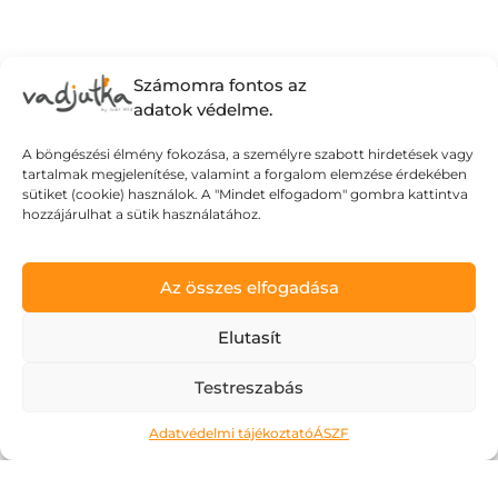
Számomra fontos az
adatok védelme.
A böngészési élmény fokozása, a személyre szabott hirdetések vagy
tartalmak megjelenítése, valamint a forgalom elemzése érdekében
sütiket (cookie) használok. A "Mindet elfogadom" gombra kattintva
hozzájárulhat a sütik használatához.
Az összes elfogadása
Elutasít
Testreszabás
Ne kockáztass!
Adatvédelmi tájékoztató
ÁSZF
2026.05.06.