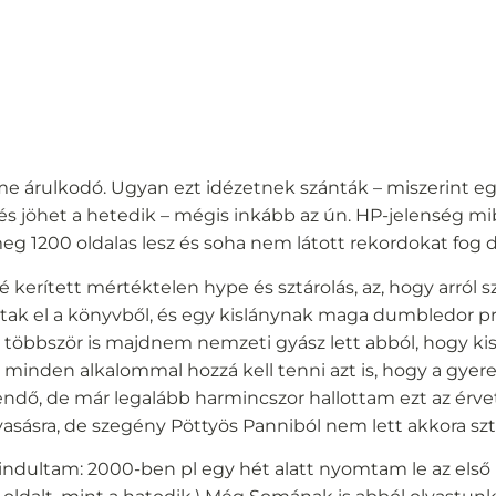
e árulkodó. Ugyan ezt idézetnek szánták – miszerint e
, és jöhet a hetedik – mégis inkább az ún. HP-jelenség mi
meg 1200 oldalas lesz és soha nem látott rekordokat fog 
 kerített mértéktelen hype és sztárolás, az, hogy arról s
ak el a könyvből, és egy kislánynak maga dumbledor pr
en többször is majdnem nemzeti gyász lett abból, hogy ki
 minden alkalommal hozzá kell tenni azt is, hogy a gyer
endő, de már legalább harmincszor hallottam ezt az érve
asásra, de szegény Pöttyös Panniból nem lett akkora szt
indultam: 2000-ben pl egy hét alatt nyomtam le az első