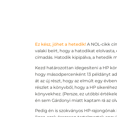
Ez kész, jöhet a hetedik!
A NOL-cikk cím
valaki beírt, hogy a hatodikat elolvasta
címadás. Hatodik kipipálva, a hetedik 
Kezd határozottan idegesíteni a HP köré
hogy másodpercenként 13 példányt adt
át az új részt, hogy az elmúlt egy évb
részlet a könyvből, hogy a HP sikeréhez
könyvekhez. (Persze, ez utóbbi értékel
én sem Gárdonyi miatt kaptam rá az olv
Pedig én is szokványos HP-rajongónak 