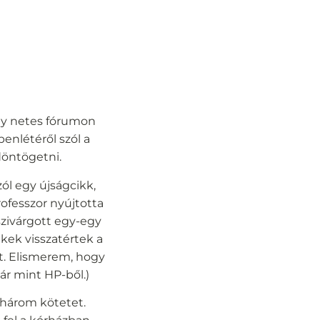
gy netes fórumon
benlétéről szól a
döntögetni.
zól egy újságcikk,
ofesszor nyújtotta
szivárgott egy-egy
ekek visszatértek a
t. Elismerem, hogy
ár mint HP-ből.)
 három kötetet.