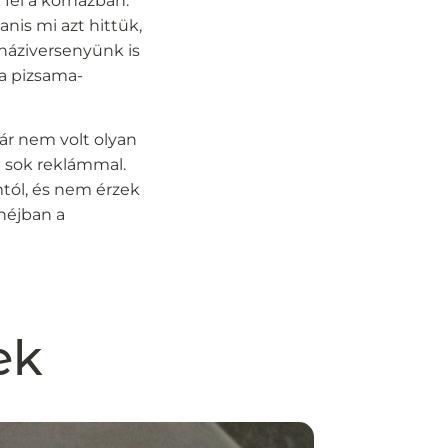
 fel a kórházban.
anis mi azt hittük,
-háziversenyünk is
 a pizsama-
ár nem volt olyan
a sok reklámmal.
mtól, és nem érzek
óhéjban a
ek