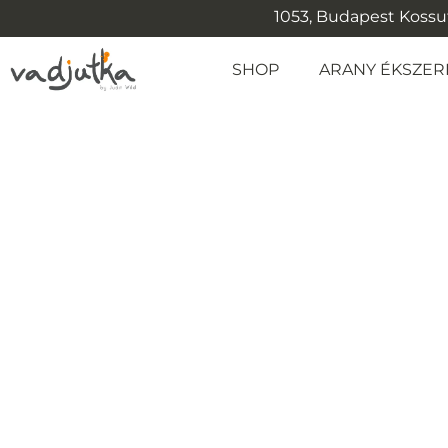
1053, Budapest Kossuth
SHOP
ARANY ÉKSZER