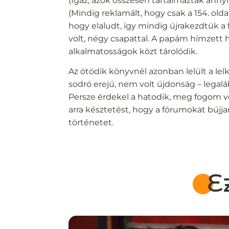
(Igaz, azok összesen tartalmaztak annyi
(Mindig reklamált, hogy csak a 154. oldal
hogy elaludt, így mindig újrakezdtük a
volt, négy csapattal. A papám hímzett 
alkalmatosságok közt tárolódik.
Az ötödik könyvnél azonban lelült a le
sodró erejú, nem volt újdonság – legalá
Persze érdekel a hatodik, meg fogom ve
arra késztetést, hogy a fórumokat bújja
történetet.
E