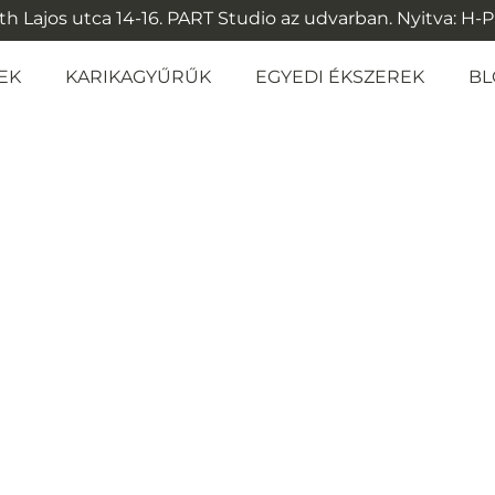
 Lajos utca 14-16. PART Studio az udvarban. Nyitva: H-P: 1
EK
KARIKAGYŰRŰK
EGYEDI ÉKSZEREK
BL