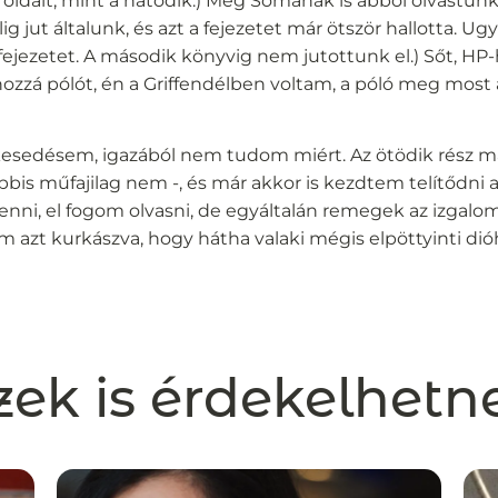
 oldalt, mint a hatodik.) Még Somának is abból olvastunk
ig jut általunk, és azt a fejezetet már ötször hallotta. Ugy
 fejezetet. A második könyvig nem jutottunk el.) Sőt, HP
hozzá pólót, én a Griffendélben voltam, a póló meg most
lkesedésem, igazából nem tudom miért. Az ötödik rész m
bbis műfajilag nem -, és már akkor is kezdtem telítődni 
nni, el fogom olvasni, de egyáltalán remegek az izgalo
m azt kurkászva, hogy hátha valaki mégis elpöttyinti di
zek is érdekelhetn