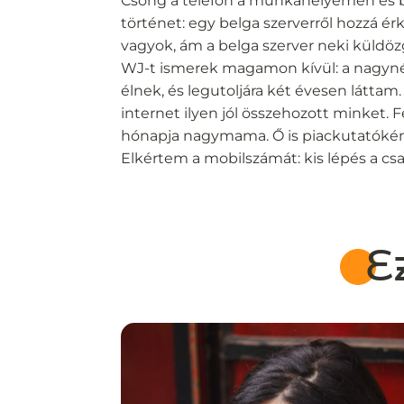
Csöng a telefon a munkahelyemen és b
történet: egy belga szerverről hozzá érk
vagyok, ám a belga szerver neki küldöz
WJ-t ismerek magamon kívül: a nagy
élnek, és legutoljára két évesen láttam. 
internet ilyen jól összehozott minket.
hónapja nagymama. Ő is piackutatóként
Elkértem a mobilszámát: kis lépés a cs
E