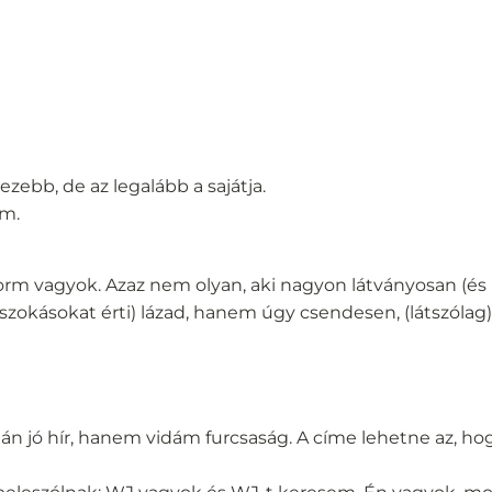
zebb, de az legalább a sajátja.
om.
rm vagyok. Azaz nem olyan, aki nagyon látványosan (és it
i szokásokat érti) lázad, hanem úgy csendesen, (látszólag
plán jó hír, hanem vidám furcsaság. A címe lehetne az, ho