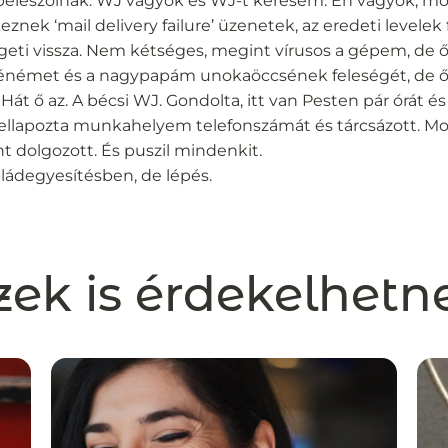
eleszólnak: WJ vagyok és WJ-t keresem. Én vagyok, mo
eznek ‘mail delivery failure’ üzenetek, az eredeti levelek
geti vissza. Nem kétséges, megint vírusos a gépem, de 
nénémet és a nagypapám unokaöccsének feleségét, de
Hát ő az. A bécsi WJ. Gondolta, itt van Pesten pár órát és
 Fellapozta munkahelyem telefonszámát és tárcsázott. Mos
 dolgozott. És puszil mindenkit.
aládegyesítésben, de lépés.
zek is érdekelhetn