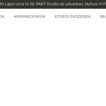
 Lajos utca 14-16. PART Studio az udvarban. Nyitva: H-P: 1
EK
KARIKAGYŰRŰK
EGYEDI ÉKSZEREK
BL