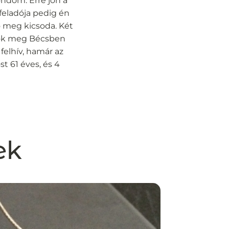
ndom. Erre jön a
 feladója pedig én
ő meg kicsoda. Két
 ők meg Bécsben
 felhív, hamár az
t 61 éves, és 4
ek