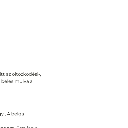
t az öltözködési-,
) belesimulva a
gy „A belga