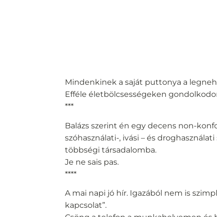
Mindenkinek a saját puttonya a legnehe
Efféle életbölcsességeken gondolkod
***
Balázs szerint én egy decens non-konfo
szóhasználati-, ivási – és droghasználat
többségi társadalomba.
Je ne sais pas.
****
A mai napi jó hír. Igazából nem is szim
kapcsolat”.