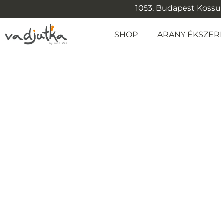
1053, Budapest Kossuth
SHOP
ARANY ÉKSZER