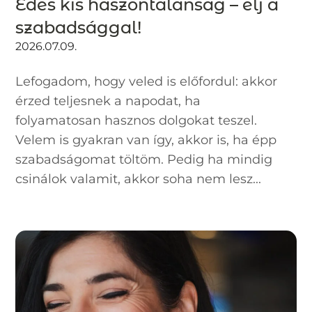
Édes kis haszontalanság – élj a
szabadsággal!
2026.07.09.
Lefogadom, hogy veled is előfordul: akkor
érzed teljesnek a napodat, ha
folyamatosan hasznos dolgokat teszel.
Velem is gyakran van így, akkor is, ha épp
szabadságomat töltöm. Pedig ha mindig
csinálok valamit, akkor soha nem lesz...