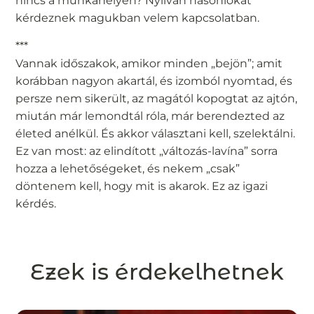
nincs a munkahelyén? Nyilván hasonlókat
kérdeznek magukban velem kapcsolatban.
***
Vannak időszakok, amikor minden „bejön”; amit
korábban nagyon akartál, és izomból nyomtad, és
persze nem sikerült, az magától kopogtat az ajtón,
miután már lemondtál róla, már berendezted az
életed anélkül. És akkor választani kell, szelektálni.
Ez van most: az elindított „változás-lavína” sorra
hozza a lehetőségeket, és nekem „csak”
döntenem kell, hogy mit is akarok. Ez az igazi
kérdés.
Ezek is érdekelhetnek