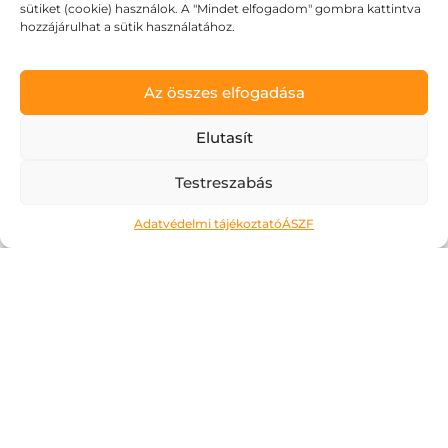
sütiket (cookie) használok. A "Mindet elfogadom" gombra kattintva
hozzájárulhat a sütik használatához.
Az összes elfogadása
Elutasít
Testreszabás
Adatvédelmi tájékoztató
ÁSZF
Ne kockáztass!
2026.05.06.
A május az a hónap, amit a legtöbben alig
várnak. Kivéve talán az érettségiző
diákokat, számukra most jön a
megmérettetés. Áttanult éjszakák és