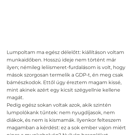
Lumpoltam ma egész délelőtt: kiállításon voltam
munkaidőben. Hosszú ideje nem történt már
ilyen; némileg leliismeret-furdalásom is volt, hogy
mások szorgosan termelik a GDP-t, én meg csak
bámészkodok. Ettől úgy éreztem magam kissé,
mint akinek azért egy kicsit szégyellnie kellene
magát.
Pedig egész sokan voltak azok, akik szintén
lumpolókank tűntek: nem nyugdíjasok, nem
diákok, és nem is kismamák. Ilyenkor felteszem
magamban a kérdést: ez a sok ember vajon miért