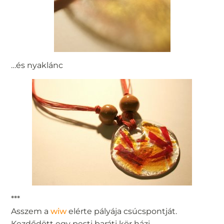
…és nyaklánc
***
Asszem a
wiw
elérte pályája csúcspontját.
Kezdődött egy pesti baráti kör házi