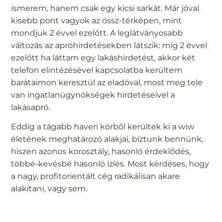
ismerem, hanem csak egy kicsi sarkát. Már jóval
kisebb pont vagyok az össz-térképen, mint
mondjuk 2 évvel ezelőtt. A leglátványosabb
változás az apróhirdetésekben látszik: míg 2 évvel
ezelőtt ha láttam egy lakáshirdetést, akkor két
telefon elintézésével kapcsolatba kerültem
barátaimon keresztül az eladóval, most meg tele
van ingatlanügynökségek hirdetéseivel a
lakásapró.
Eddig a tágabb haveri körből kerültek ki a wiw
életének meghatározó alakjai, bíztunk bennünk,
hiszen azonos korosztály, hasonló érdeklődés,
többé-kevésbé hasonló ízlés. Most kérdéses, hogy
a nagy, profitorientált cég radikálisan akare
alakítani, vagy sem.