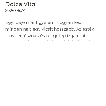
Dolce Vita!
2026.06.24.
Egy ideje már figyelem, hogyan lesz
minden nap egy kicsit hosszabb. Az esték
fényben úsznak és rengeteg izgalmat
tartogatnak: muszáj kimozdulni, élvezni
az életet, élvezni az éjszakát. Vibrálnak a
színek, minden könnyed és izgalmas:
akár...