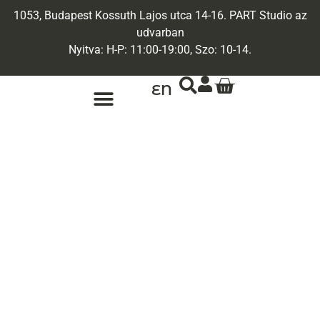
1053, Budapest Kossuth Lajos utca 14-16. PART Studio az
udvarban
Nyitva: H-P: 11:00-19:00, Szo: 10-14.
EN
ARANY ÉKSZEREK
EGYEDI ÉKSZEREK