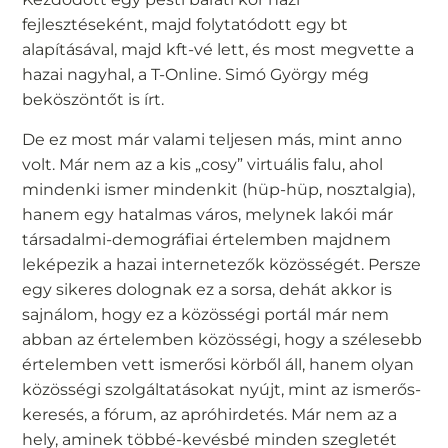
fejlesztéseként, majd folytatódott egy bt
alapításával, majd kft-vé lett, és most megvette a
hazai nagyhal, a T-Online. Simó György még
beköszöntőt is írt.
De ez most már valami teljesen más, mint anno
volt. Már nem az a kis „cosy” virtuális falu, ahol
mindenki ismer mindenkit (hüp-hüp, nosztalgia),
hanem egy hatalmas város, melynek lakói már
társadalmi-demográfiai értelemben majdnem
leképezik a hazai internetezők közösségét. Persze
egy sikeres dolognak ez a sorsa, dehát akkor is
sajnálom, hogy ez a közösségi portál már nem
abban az értelemben közösségi, hogy a szélesebb
értelemben vett ismerősi körből áll, hanem olyan
közösségi szolgáltatásokat nyújt, mint az ismerős-
keresés, a fórum, az apróhirdetés. Már nem az a
hely, aminek többé-kevésbé minden szegletét