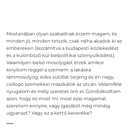
Mostanában olyan szabadnak érzem magam, és
minden jó, minden tetszik, csak néha akadok ki az
embereken (leszámítva a budapesti közlekedést
és a különböző kül-belpolitikai szörnyülködést).
Valamilyen belső mosolygást érzek amikor
kinyitom reggel a szemem: a lakáska
rámmosolyog, édes sütiillat terjeng és én nagy,
csillogó szemekkel mászkálok az utcán. Valamiféle
nyugalom és mély szeretet önt el. Gondolkodtam
azon, hogy ez most mi: most épp magamat
szeretem ennyire, vagy igazából még mindig
ugyanazt? Vagy ez a kettő keveréke?
****