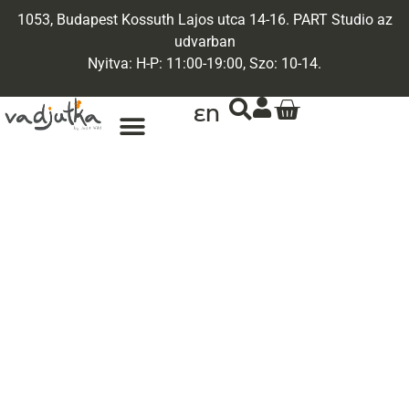
1053, Budapest Kossuth Lajos utca 14-16. PART Studio az
udvarban
Nyitva: H-P: 11:00-19:00, Szo: 10-14.
EN
ARANY ÉKSZEREK
EGYEDI ÉKSZEREK