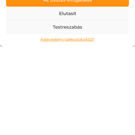
Elutasít
Testreszabás
Adatvédelmi tájékoztató
ÁSZF
Ne kockáztass!
2026.05.06.
A május az a hónap, amit a legtöbben alig
várnak. Kivéve talán az érettségiző
diákokat, számukra most jön a
megmérettetés. Áttanult éjszakák és
nappalok, soha el nem fogyó tételsorok,
számok, évszámok, képletek… Ahogy erre