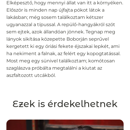
Elképesztő, hogy mennyi állat van itt a környéken.
Először is minden nap újfajta pókot látok a
lakásban; még sosem találkoztam kétszer
ugyanazzal a típussal. A repülő-hangyákról szót
sem ejtek, azok állandóan jönnek. Tegnap meg
lányok sikítása közepette Boborján seprűvel
kergetett ki egy óriási fekete éjszakai lepkét, ami
ha nekiment a falnak, az felért egy kopogtatással.
Most meg egy sünivel találkoztam; komótosan
szaglászva próbálta megtalálni a kiutat az
aszfaltozott utcákból.
Ezek is érdekelhetnek